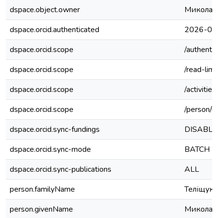
dspace.object.owner
Микола 
dspace.orcid.authenticated
2026-02
dspace.orcid.scope
/authenti
dspace.orcid.scope
/read-limi
dspace.orcid.scope
/activitie
dspace.orcid.scope
/person/u
dspace.orcid.sync-fundings
DISABL
dspace.orcid.sync-mode
BATCH
dspace.orcid.sync-publications
ALL
person.familyName
Теліщук
person.givenName
Микола