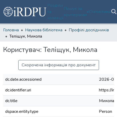
Розділи
Пошук за
та
Статистика
критеріями
колекції
Головна
Наукова бібліотека
Профілі дослідників
Теліщук, Микола
Користувач:
Теліщук, Микола
Скорочена інформація про документ
dc.date.accessioned
2026-02
dc.identifier.uri
https://i
dc.title
Микола 
dspace.entity.type
Person