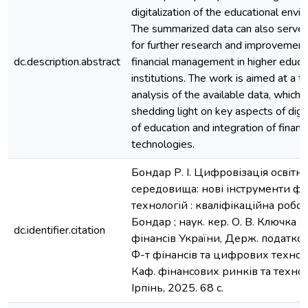
digitalization of the educational envi
The summarized data can also serve 
for further research and improvement
dc.description.abstract
financial management in higher educa
institutions. The work is aimed at a t
analysis of the available data, which 
shedding light on key aspects of digit
of education and integration of financi
technologies.
Бондар Р. І. Цифровізація освітн
середовища: нові інструменти ф
технологій : кваліфікаційна робота 
Бондар ; наук. кер. О. В. Ключка ;
dc.identifier.citation
фінансів України, Держ. податков
Ф-т фінансів та цифрових техноло
Каф. фінансових ринків та технол
Ірпінь, 2025. 68 с.