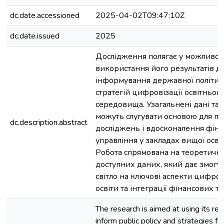
dc.date.accessioned
2025-04-02T09:47:10Z
dc.date.issued
2025
Дослідження полягає у можливос
використання його результатів д
інформування державної політик
стратегій цифровізації освітньог
середовища. Узагальнені дані та
можуть слугувати основою для п
dc.description.abstract
досліджень і вдосконалення фін
управління у закладах вищої освіт
Робота спрямована на теоретични
доступних даних, який дає змогу
світло на ключові аспекти цифров
освіти та інтеграції фінансових те
The research is aimed at using its res
inform public policy and strategies fo