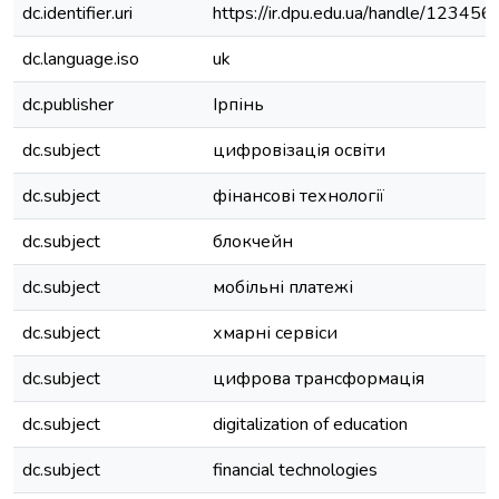
dc.identifier.uri
https://ir.dpu.edu.ua/handle/1234
dc.language.iso
uk
dc.publisher
Ірпінь
dc.subject
цифровізація освіти
dc.subject
фінансові технології
dc.subject
блокчейн
dc.subject
мобільні платежі
dc.subject
хмарні сервіси
dc.subject
цифрова трансформація
dc.subject
digitalization of education
dc.subject
financial technologies