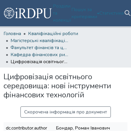
Розділи
Пошук за
та
Статистика
критеріями
колекції
Головна
Кваліфікаційні роботи
Магістерські кваліфікаційні роботи
Факультет фінансів та цифрових технологій
Кафедра фінансових ринків та технологій
Цифровізація освітнього середовища: нові інструменти фінансових технологій
Цифровізація освітнього
середовища: нові інструменти
фінансових технологій
Скорочена інформація про документ
dc.contributor.author
Бондар, Роман Іванович