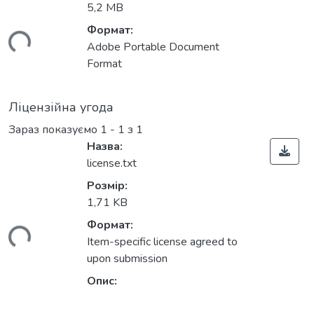
5,2 MB
Формат:
ься...
Adobe Portable Document
Format
Ліцензійна угода
Зараз показуємо
1 - 1 з 1
Назва:
license.txt
Розмір:
1,71 KB
Формат:
ься...
Item-specific license agreed to
upon submission
Опис: