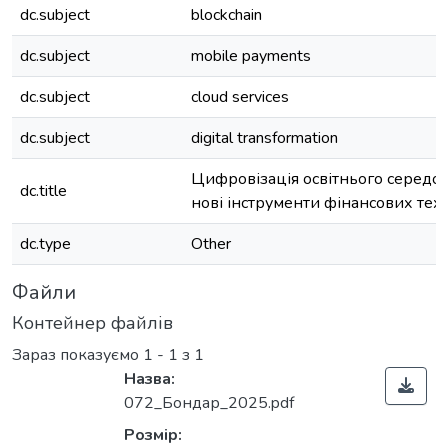
dc.subject
blockchain
dc.subject
mobile payments
dc.subject
cloud services
dc.subject
digital transformation
Цифровізація освітнього середо
dc.title
нові інструменти фінансових тех
dc.type
Other
Файли
Контейнер файлів
Зараз показуємо
1 - 1 з 1
Назва:
072_Бондар_2025.pdf
Розмір: