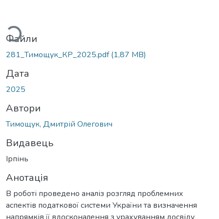
житься...
Файли
281_Тимощук_КР_2025.pdf
(1,87 MB)
Дата
2025
Автори
Тимощук, Дмитрій Олегович
Видавець
Ірпінь
Анотація
В роботі проведено аналіз розгляд проблемних
аспектів податкової системи України та визначення
напрямків її вдосконалення з урахуванням досвіду