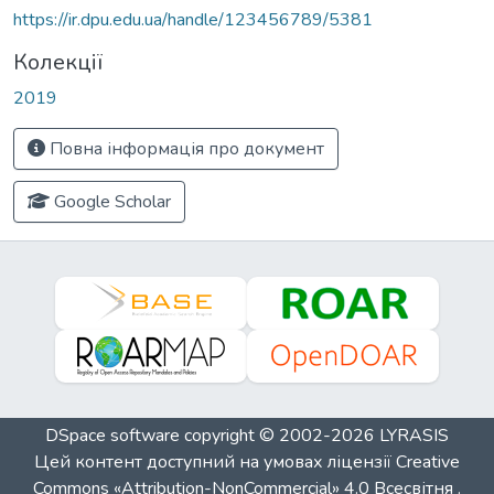
https://ir.dpu.edu.ua/handle/123456789/5381
Колекції
2019
Повна інформація про документ
Google Scholar
DSpace software
copyright © 2002-2026
LYRASIS
Цей контент доступний на умовах ліцензії
Creative
Commons «Attribution-NonCommercial» 4.0 Всесвітня
.