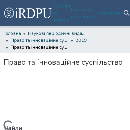
Розділи
Пошук за
та
Статистика
критеріями
колекції
Головна
Наукові періодичні видання
Право та інноваційне суспільство
2019
Право та інноваційне суспільство
Право та інноваційне суспільство
Файли