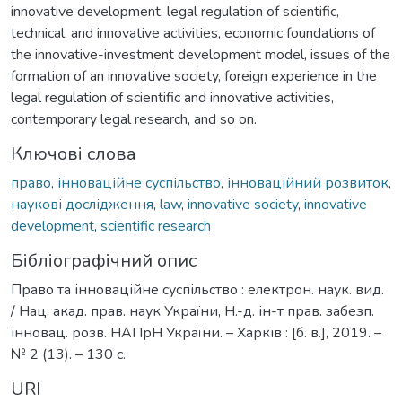
innovative development, legal regulation of scientific,
technical, and innovative activities, economic foundations of
the innovative-investment development model, issues of the
formation of an innovative society, foreign experience in the
legal regulation of scientific and innovative activities,
contemporary legal research, and so on.
Ключові слова
право
,
інноваційне суспільство
,
інноваційний розвиток
,
наукові дослідження
,
law
,
innovative society
,
innovative
development
,
scientific research
Бібліографічний опис
Право та інноваційне суспільство : електрон. наук. вид.
/ Нац. акад. прав. наук України, Н.-д. ін-т прав. забезп.
інновац. розв. НАПрН України. – Харків : [б. в.], 2019. –
№ 2 (13). – 130 с.
URI