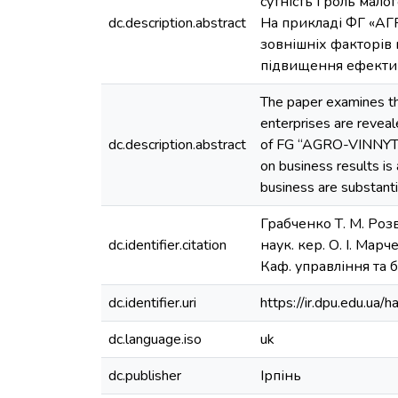
сутність і роль мал
dc.description.abstract
На прикладі ФГ «АГ
зовнішніх факторів
підвищення ефективн
The paper examines th
enterprises are reveal
dc.description.abstract
of FG “AGRO-VINNYTSIA
on business results is
business are substant
Грабченко Т. М. Роз
dc.identifier.citation
наук. кер. О. І. Мар
Каф. управління та б
dc.identifier.uri
https://ir.dpu.edu.u
dc.language.iso
uk
dc.publisher
Ірпінь