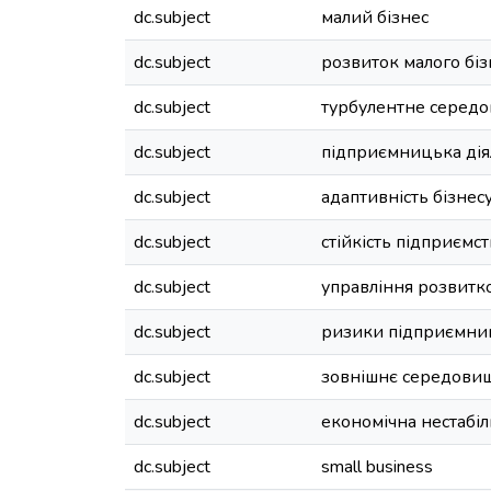
dc.subject
малий бізнес
dc.subject
розвиток малого біз
dc.subject
турбулентне серед
dc.subject
підприємницька діял
dc.subject
адаптивність бізнес
dc.subject
стійкість підприємст
dc.subject
управління розвитк
dc.subject
ризики підприємни
dc.subject
зовнішнє середови
dc.subject
економічна нестабіл
dc.subject
small business