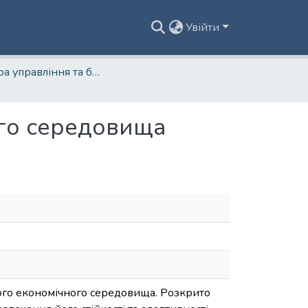
Увійти
Кафедра управління та бізнес-адміністрування
ого середовища
ного економічного середовища. Розкрито