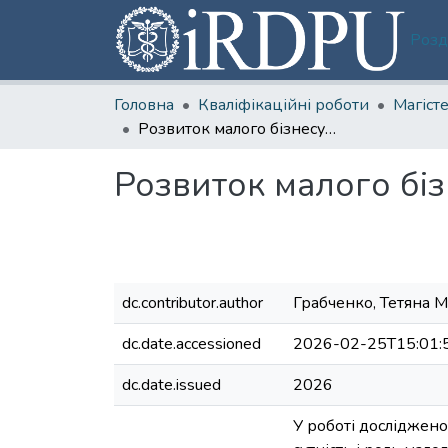
Розд
Головна
Кваліфікаційні роботи
Розвиток малого бізнесу в умовах турбулентного середовища
Розвиток малого бі
dc.contributor.author
Грабченко, Тетяна 
dc.date.accessioned
2026-02-25T15:01:
dc.date.issued
2026
У роботі досліджено