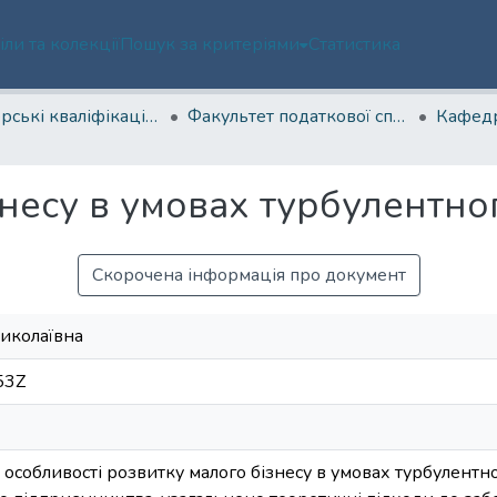
іли та колекції
Пошук за критеріями
Статистика
Магістерські кваліфікаційні роботи
Факультет податкової справи, обліку та аудиту
знесу в умовах турбулентн
Скорочена інформація про документ
Миколаївна
53Z
 особливості розвитку малого бізнесу в умовах турбулент