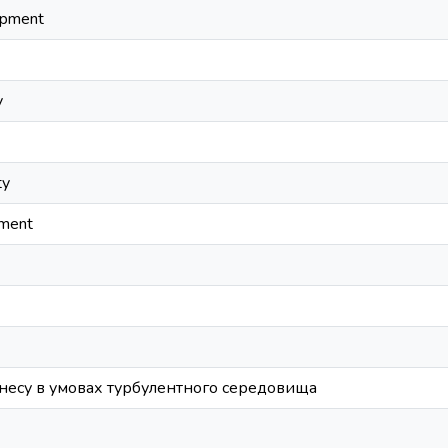
opment
y
ty
ment
знесу в умовах турбулентного середовища