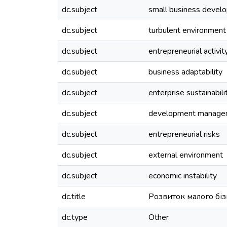
dc.subject
small business devel
dc.subject
turbulent environment
dc.subject
entrepreneurial activit
dc.subject
business adaptability
dc.subject
enterprise sustainabili
dc.subject
development manage
dc.subject
entrepreneurial risks
dc.subject
external environment
dc.subject
economic instability
dc.title
Розвиток малого бі
dc.type
Other