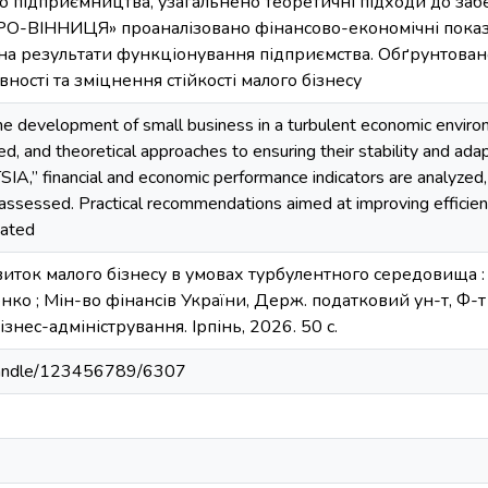
ого підприємництва, узагальнено теоретичні підходи до забе
РО-ВІННИЦЯ» проаналізовано фінансово-економічні показн
 на результати функціонування підприємства. Обґрунтова
ості та зміцнення стійкості малого бізнесу
e development of small business in a turbulent economic enviro
ed, and theoretical approaches to ensuring their stability and ada
,” financial and economic performance indicators are analyzed, 
 assessed. Practical recommendations aimed at improving efficien
iated
виток малого бізнесу в умовах турбулентного середовища : к
ченко ; Мін-во фінансів України, Держ. податковий ун-т, Ф-т
ізнес-адміністрування. Ірпінь, 2026. 50 с.
a/handle/123456789/6307