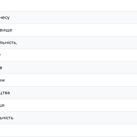
несу
овище
ьність,
у
в
ом
цтва
ще
ьність