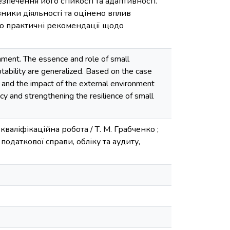
зпечення його стійкості та адаптивності.
ики діяльності та оцінено вплив
но практичні рекомендації щодо
nment. The essence and role of small
ptability are generalized. Based on the case
and the impact of the external environment
cy and strengthening the resilience of small
валіфікаційна робота / Т. М. Грабченко ;
 податкової справи, обліку та аудиту,