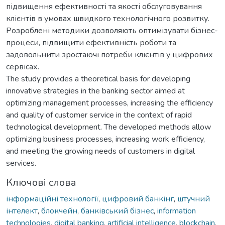
підвищення ефективності та якості обслуговування
клієнтів в умовах швидкого технологічного розвитку.
Розроблені методики дозволяють оптимізувати бізнес-
процеси, підвищити ефективність роботи та
задовольнити зростаючі потреби клієнтів у цифрових
сервісах.
The study provides a theoretical basis for developing
innovative strategies in the banking sector aimed at
optimizing management processes, increasing the efficiency
and quality of customer service in the context of rapid
technological development. The developed methods allow
optimizing business processes, increasing work efficiency,
and meeting the growing needs of customers in digital
services.
Ключові слова
інформаційні технології
,
цифровий банкінг
,
штучний
інтелект
,
блокчейн
,
банківський бізнес
,
information
technologies
,
digital banking
,
artificial intelligence
,
blockchain
,