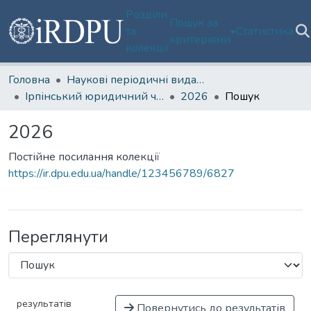
Розділи
Пошук за
та
Статистика
критеріями
колекції
Головна
Наукові періодичні видання
Ірпінський юридичний часопис
2026
Пошук
2026
Постійне посилання колекції
https://ir.dpu.edu.ua/handle/123456789/6827
Переглянути
результатів
Повернутись до результатів