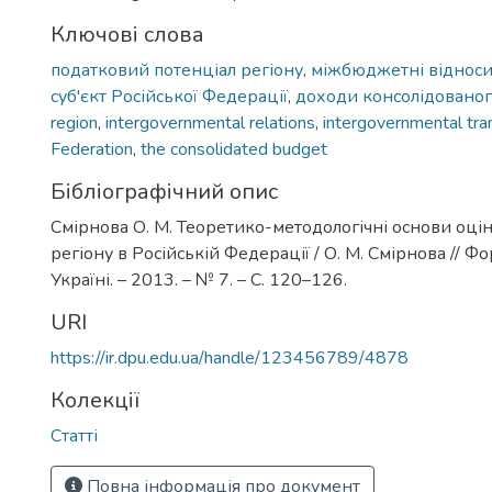
Ключові слова
податковий потенціал регіону
,
міжбюджетні віднос
суб'єкт Російської Федерації
,
доходи консолідовано
region
,
intergovernmental relations
,
intergovernmental tra
Federation
,
the consolidated budget
Бібліографічний опис
Смірнова О. М. Теоретико-методологічні основи оці
регіону в Російській Федерації / О. М. Смірнова //
Україні. – 2013. – № 7. – С. 120–126.
URI
https://ir.dpu.edu.ua/handle/123456789/4878
Колекції
Статті
Повна інформація про документ