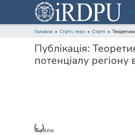
Розд
Головна
Статті, тези
Статті
Публікація:
Теорети
потенціалу регіону 
Вантажиться...
Файли