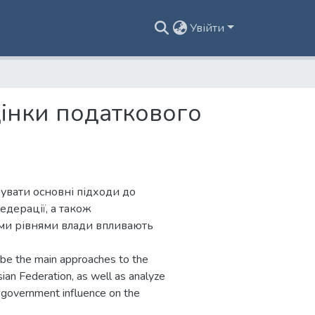
Увійти
цінки податкового
зувати основні підходи до
едерації, а також
ними рівнями влади впливають
ribe the main approaches to the
ian Federation, as well as analyze
f government influence on the