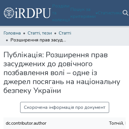
Розділи
Пошук за
та
Статистика
критеріями
колекції
Головна
Статті, тези
Статті
Розширення прав засуджених до довічного позбавлення волі – одне із джерел посягань на національну безпеку України
Публікація:
Розширення прав
засуджених до довічного
позбавлення волі – одне із
джерел посягань на національну
безпеку України
Скорочена інформація про документ
dc.contributor.author
Топчій, 