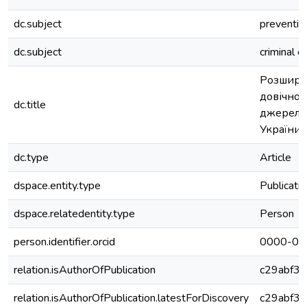
dc.subject
preventio
dc.subject
criminal e
Розшире
довічног
dc.title
джерел п
України
dc.type
Article
dspace.entity.type
Publicati
dspace.relatedentity.type
Person
person.identifier.orcid
0000-00
relation.isAuthorOfPublication
c29abf3
relation.isAuthorOfPublication.latestForDiscovery
c29abf3