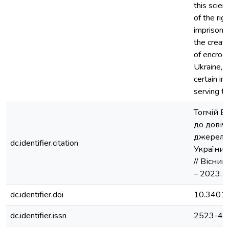
this scien
of the rig
imprisonm
the creat
of encroa
Ukraine, a
certain in
serving th
Топчій В
до довіч
джерел п
dc.identifier.citation
України / 
// Вісник
– 2023. –
dc.identifier.doi
10.3401
dc.identifier.issn
2523-45