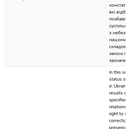
констато
які відб
позбавле
суспільн
з небезп
націонал
складови
законі п
зазначен
In this sci
status of
in Ukraine
results of
specified 
relations
right to s
correction
presence 