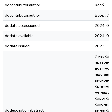
dc.contributor.author
Колб, Ол
dc.contributor.author
Бусел, А
dc.date.accessioned
2024-06
dc.date.available
2024-06
dc.date.issued
2023
У наукові
правовог
довічного
підставі
висновок
криміна
не наділ
короткоч
колонії, 
dc.description.abstract
винятков