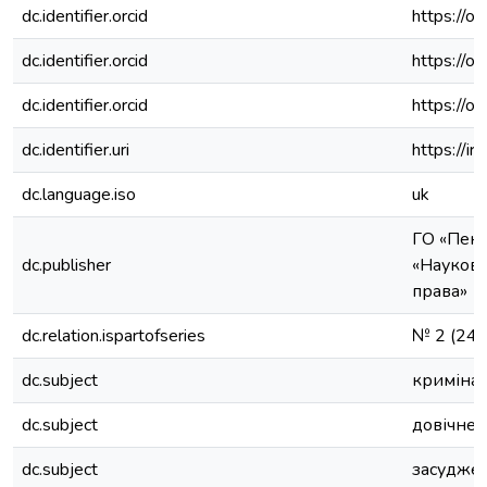
dc.identifier.orcid
https://
dc.identifier.orcid
https://
dc.identifier.orcid
https://
dc.identifier.uri
https://i
dc.language.iso
uk
ГО «Пені
dc.publisher
«Науково
права»
dc.relation.ispartofseries
№ 2 (24).
dc.subject
криміна
dc.subject
довічне 
dc.subject
засудже