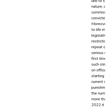
law to sol
nature, on
commissio
convicted
Moreover,
to life im
legislativ
restrictio
repeat of
serious c
first time
such crimi
on officia
starting w
current cr
punishment
the numbe
more than
2022 it w