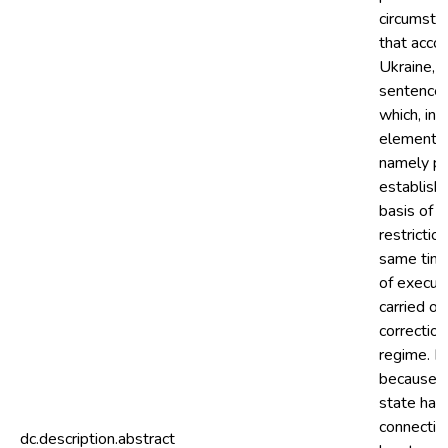
circumstan
that accor
Ukraine, o
sentenced
which, in 
elements 
namely pu
establish 
basis of t
restrictio
same time
of executi
carried o
correction
regime. It
because of
state has 
connectio
dc.description.abstract