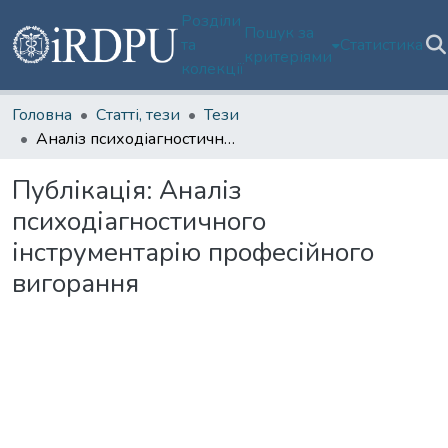
Розділи
Пошук за
та
Статистика
критеріями
колекції
Головна
Статті, тези
Тези
Аналіз психодіагностичного інструментарію професійного вигорання
Публікація:
Аналіз
психодіагностичного
інструментарію професійного
вигорання