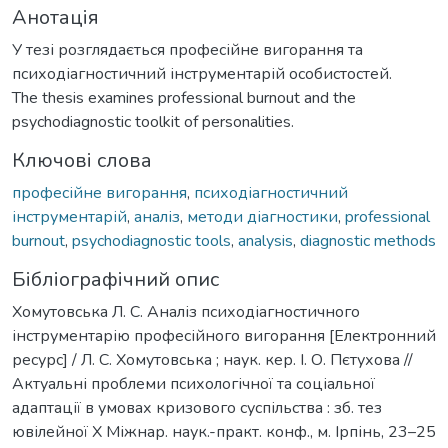
Анотація
У тезі розглядається професійне вигорання та
психодіагностичний інструментарій особистостей.
The thesis examines professional burnout and the
psychodiagnostic toolkit of personalities.
Ключові слова
професійне вигорання
,
психодіагностичний
інструментарій
,
аналіз
,
методи діагностики
,
professional
burnout
,
psychodiagnostic tools
,
analysis
,
diagnostic methods
Бібліографічний опис
Хомутовська Л. С. Аналіз психодіагностичного
інструментарію професійного вигорання [Електронний
ресурс] / Л. С. Хомутовська ; наук. кер. І. О. Пєтухова //
Актуальні проблеми психологічної та соціальної
адаптації в умовах кризового суспільства : зб. тез
ювілейної Х Міжнар. наук.-практ. конф., м. Ірпінь, 23–25