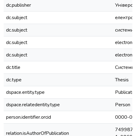
dc.publisher
Універси
dc.subject
електро
dc.subject
системи 
dc.subject
electron
dc.subject
electron
dc.title
Системи 
dc.type
Thesis
dspace.entity.type
Publicati
dspace.relatedentity.type
Person
person.identifier.orcid
0000-00
7499875
relation.isAuthorOfPublication