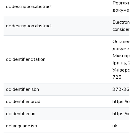
Розгляну
dc.description.abstract
документ
Electron
dc.description.abstract
considere
Остапенк
документо
Міжнарод
dc.identifier.citation
Ірпінь, 2
Універси
725
dc.identifier.isbn
978-966
dc.identifier.orcid
https://
dc.identifier.uri
https://i
dc.language.iso
uk