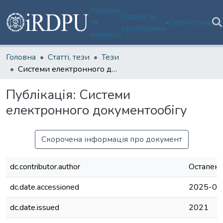
Розділи
Пошук за
та
Статистика
критеріями
колекції
Головна
Статті, тези
Тези
Системи електронного документообігу
Публікація:
Системи
електронного документообігу
Скорочена інформація про документ
dc.contributor.author
Остапенк
dc.date.accessioned
2025-03
dc.date.issued
2021