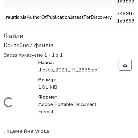
1a98698
7499875
relation.isAuthorOfPublication.latestForDiscovery
1a98698
Файли
Контейнер файлів
Зараз показуємо
1 - 1 з 1
Назва:
theses_2021_IR _2939.pdf
Розмір:
1,01 MB
Формат:
Вантажиться...
Adobe Portable Document
Format
Ліцензійна угода