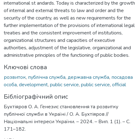
international st andards. Today is characterized by the growth
of internal and external threats to law and order and the
security of the country, as well as new requirements for the
further implementation of the provisions of international legal
treaties and the consistent improvement of institutions,
organizational structures and capacities of executive
authorities, adjustment of the legislative, organizational and
administrative principles of the functioning of public bodies.
Ключові слова
розвиток
,
публічна служба
,
державна служба
,
посадова
особа
,
development
,
public service
,
public service
,
official
Бібліографічний опис
Бухтіяров О. А. Генезис становлення та розвитку
публічної служби в Україні / О. А. Бухтіяров //
Національні інтереси України. – 2024. – Вип. 1 (1). – С.
171–182.