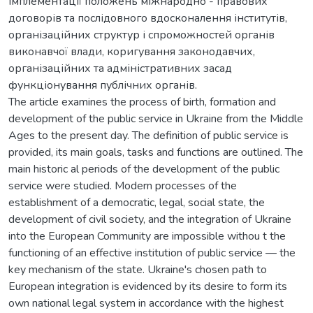
імплементації положень міжнародно - правових
договорів та послідовного вдосконалення інститутів,
організаційних структур і спроможностей органів
виконавчої влади, коригування законодавчих,
організаційних та адміністративних засад
функціонування публічних органів.
The article examines the process of birth, formation and
development of the public service in Ukraine from the Middle
Ages to the present day. The definition of public service is
provided, its main goals, tasks and functions are outlined. The
main historic al periods of the development of the public
service were studied. Modern processes of the
establishment of a democratic, legal, social state, the
development of civil society, and the integration of Ukraine
into the European Community are impossible withou t the
functioning of an effective institution of public service — the
key mechanism of the state. Ukraine's chosen path to
European integration is evidenced by its desire to form its
own national legal system in accordance with the highest