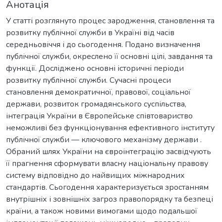
Анотація
У статті розглянуто процес зародження, становлення та
розвитку публічної служби в Україні від часів
середньовіччя і до сьогодення. Подано визначення
публічної служби, окреслено її основні цілі, завдання та
функції. Досліджено основні історичні періоди
розвитку публічної служби. Сучасні процеси
становлення демократичної, правової, соціальної
держави, розвиток громадянського суспільства,
інтеграція України в Європейське співтовариство
неможливі без функціонування ефективного інституту
публічної служби — ключового механізму держави .
Обраний шлях України на євроінтеграцію засвідчують
її прагнення сформувати власну національну правову
систему відповідно до найвищих міжнародних
стандартів. Сьогодення характеризується зростанням
внутрішніх і зовнішніх загроз правопорядку та безпеці
країни, а також новими вимогами щодо подальшої