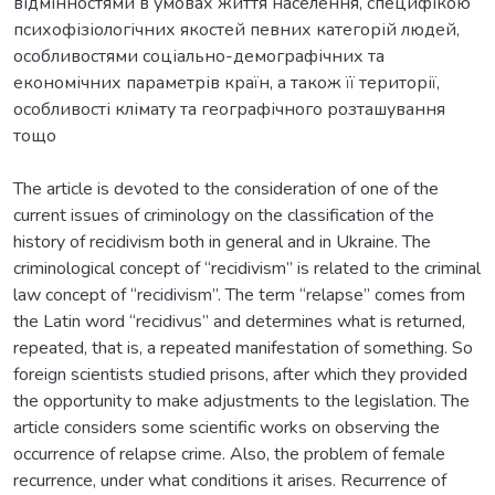
відмінностями в умовах життя населення, специфікою
психофізіологічних якостей певних категорій людей,
особливостями соціально-демографічних та
економічних параметрів країн, а також її території,
особливості клімату та географічного розташування
The article is devoted to the consideration of one of the
current issues of criminology on the classification of the
history of recidivism both in general and in Ukraine. The
criminological concept of “recidivism” is related to the criminal
law concept of “recidivism”. The term “relapse” comes from
the Latin word “recidivus” and determines what is returned,
repeated, that is, a repeated manifestation of something. So
foreign scientists studied prisons, after which they provided
the opportunity to make adjustments to the legislation. The
article considers some scientific works on observing the
occurrence of relapse crime. Also, the problem of female
recurrence, under what conditions it arises. Recurrence of