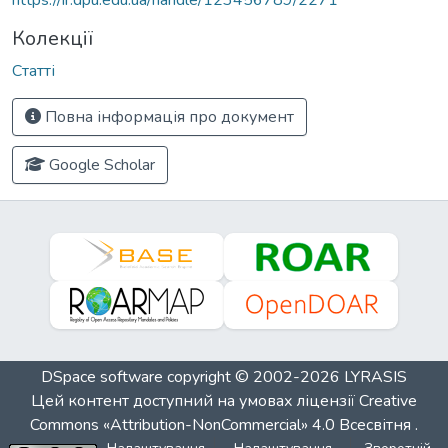
Колекції
Статті
Повна інформація про документ
Google Scholar
DSpace software
copyright © 2002-2026
LYRASIS
Цей контент доступний на умовах ліцензії
Creative
Commons «Attribution-NonCommercial» 4.0 Всесвітня
.