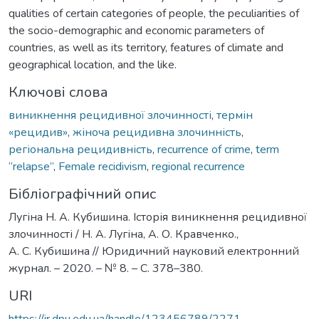
qualities of certain categories of people, the peculiarities of
the socio-demographic and economic parameters of
countries, as well as its territory, features of climate and
geographical location, and the like.
Ключові слова
виникнення рецидивної злочинності
,
термін
«рецидив»
,
жіноча рецидивна злочинність
,
регіональна рецидивність
,
recurrence of crime
,
term
“relapse”
,
Female recidivism
,
regional recurrence
Бібліографічний опис
Лугіна Н. А. Кубишина. Історія виникнення рецидивної
злочинності / Н. А. Лугіна, А. О. Кравченко.,
А. С. Кубишина // Юридичний науковий електронний
журнал. – 2020. – № 8. – С. 378–380.
URI
https://ir.dpu.edu.ua/handle/123456789/2271