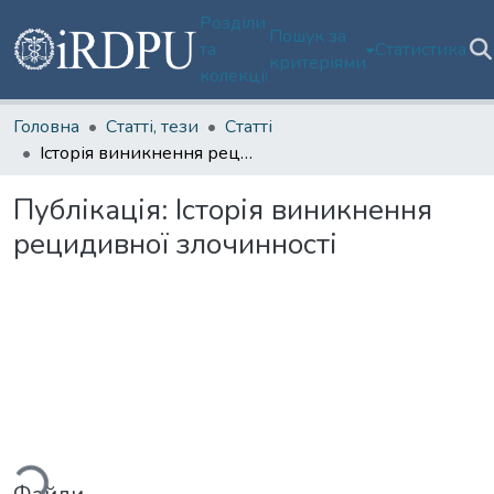
Розділи
Пошук за
та
Статистика
критеріями
колекції
Головна
Статті, тези
Статті
Історія виникнення рецидивної злочинності
Публікація:
Історія виникнення
рецидивної злочинності
Вантажиться...