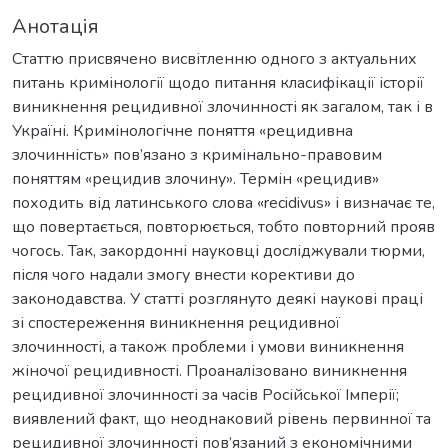
Анотація
Статтю присвячено висвітленню одного з актуальних
питань кримінології щодо питання класифікації історії
виникнення рецидивної злочинності як загалом, так і в
Україні. Кримінологічне поняття «рецидивна
злочинність» пов’язано з кримінально-правовим
поняттям «рецидив злочину». Термін «рецидив»
походить від латинського слова «recidivus» і визначає те,
що повертається, повторюється, тобто повторний прояв
чогось. Так, закордонні науковці досліджували тюрми,
після чого надали змогу внести корективи до
законодавства. У статті розглянуто деякі наукові праці
зі спостереження виникнення рецидивної
злочинності, а також проблеми і умови виникнення
жіночої рецидивності. Проаналізовано виникнення
рецидивної злочинності за часів Російської Імперії;
виявлений факт, що неоднаковий рівень первинної та
рецидивної злочинності пов’язаний з економічними