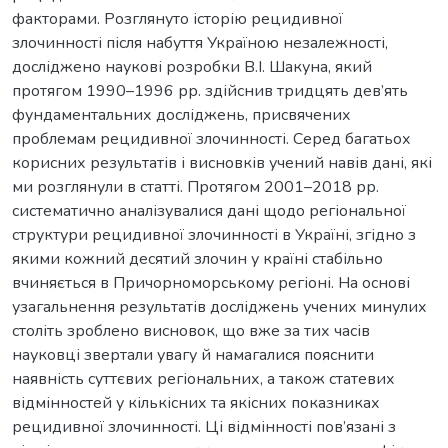
факторами. Розглянуто історію рецидивної
злочинності після набуття Україною незалежності,
досліджено наукові розробки В.І. Шакуна, який
протягом 1990–1996 рр. здійснив тридцять дев’ять
фундаментальних досліджень, присвячених
проблемам рецидивної злочинності. Серед багатьох
корисних результатів і висновків учений навів дані, які
ми розглянули в статті. Протягом 2001–2018 рр.
систематично аналізувалися дані щодо регіональної
структури рецидивної злочинності в Україні, згідно з
якими кожний десятий злочин у країні стабільно
вчиняється в Причорноморському регіоні. На основі
узагальнення результатів досліджень учених минулих
століть зроблено висновок, що вже за тих часів
науковці звертали увагу й намагалися пояснити
наявність суттєвих регіональних, а також статевих
відмінностей у кількісних та якісних показниках
рецидивної злочинності. Ці відмінності пов’язані з