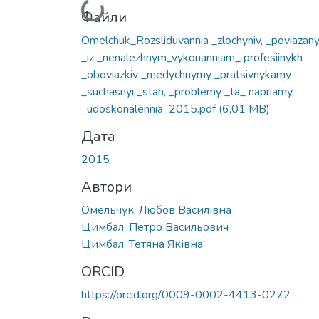
Вантажиться...
Файли
Omelchuk_Rozsliduvannia _zlochyniv, _poviazan
_iz _nenalezhnym_vykonanniam_ profesiinykh
_oboviazkiv _medychnymy _pratsivnykamy
_suchasnyi _stan, _problemy _ta_ napriamy
_udoskonalennia_2015.pdf
(6,01 MB)
Дата
2015
Автори
Омельчук, Любов Василівна
Цимбал, Петро Васильович
Цимбал, Тетяна Яківна
ORCID
https://orcid.org/0009-0002-4413-0272