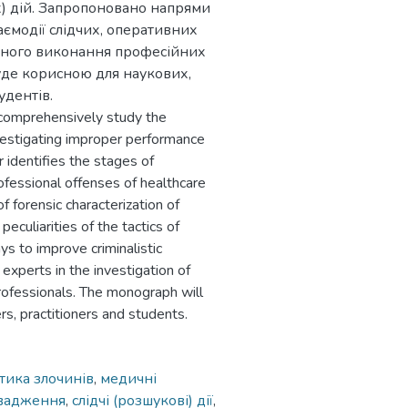
х) дій. Запропоновано напрями
ємодії слідчих, оперативних
ежного виконання професійних
уде корисною для наукових,
удентів.
o comprehensively study the
nvestigating improper performance
 identifies the stages of
rofessional offenses of healthcare
f forensic characterization of
eculiarities of the tactics of
ys to improve criminalistic
 experts in the investigation of
rofessionals. The monograph will
rs, practitioners and students.
тика злочинів
,
медичні
вадження
,
слідчі (розшукові) дії
,