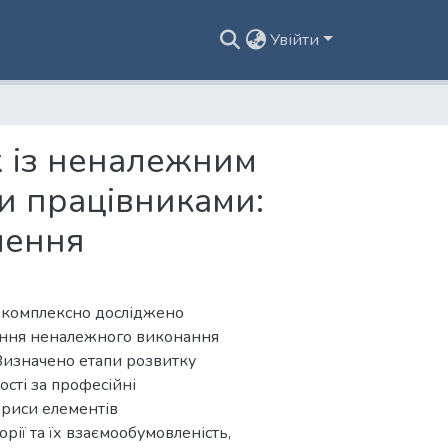
Увійти
х із неналежним
и працівниками:
лення
і комплексно досліджено
вання неналежного виконання
Визначено етапи розвитку
ості за професійні
 риси елементів
рії та їх взаємообумовленість,