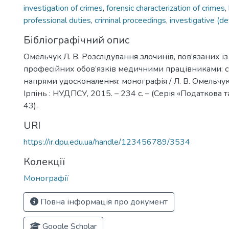
investigation of crimes
,
forensic characterization of crimes
,
professional duties
,
criminal proceedings
,
investigative (de
Бібліографічний опис
Омельчук Л. В. Розслідування злочинів, пов’язаних
професійних обов’язків медичними працівниками: с
напрями удосконалення: монографія / Л. В. Омельчук, 
Ірпінь : НУДПСУ, 2015. – 234 с. – (Серія «Податкова та
43).
URI
https://ir.dpu.edu.ua/handle/123456789/3534
Колекції
Монографії
Повна інформація про документ
Google Scholar