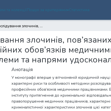
іли та колекції
Пошук за критеріями
Статистика
Розслідування злочинів, пов’язаних із неналежним виконанням професійних обов’язків медичними працівниками: сучасний стан, проблеми та напрями удосконалення
вання злочинів, пов’язани
йних обов’язків медичним
блеми та напрями удоскона
Анотація
У монографії вперше у вітчизняній юридичній науц
характерні риси та особливості методики розсліду
професійних обов’язків медичними працівниками. 
інституту притягнення до кримінальної відповідальн
правопорушення медичних працівників, характерні
криміналістичної характеристики злочинів цієї катего