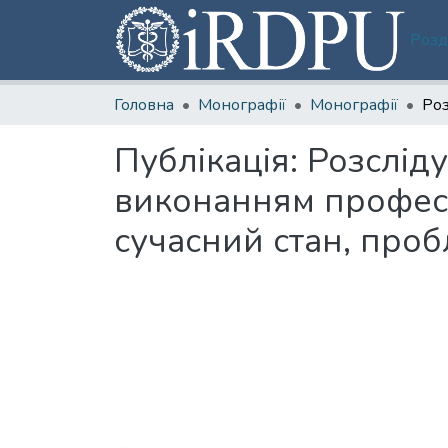
Розд
Головна
Монографії
Монографії
Публікація:
Розсліду
виконанням професі
сучасний стан, про