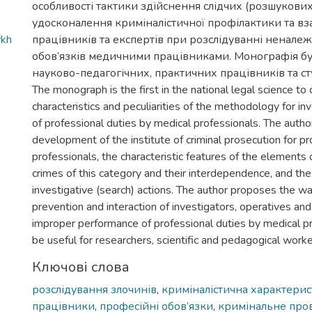
особливості тактики здійснення слідчих (розшукови
удосконалення криміналістичної профілактики та вза
ykh
працівників та експертів при розслідуванні ненал
обов’язків медичними працівниками. Монографія б
науково-педагогічних, практичних працівників та ст
The monograph is the first in the national legal science t
characteristics and peculiarities of the methodology for i
of professional duties by medical professionals. The author
development of the institute of criminal prosecution for p
professionals, the characteristic features of the elements o
crimes of this category and their interdependence, and the p
investigative (search) actions. The author proposes the wa
prevention and interaction of investigators, operatives and
improper performance of professional duties by medical p
be useful for researchers, scientific and pedagogical worke
Ключові слова
розслідування злочинів
,
криміналістична характерис
працівники
,
професійні обов’язки
,
кримінальне про