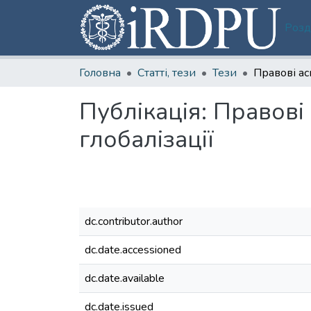
Розд
Головна
Статті, тези
Тези
Публікація:
Правові 
глобалізації
dc.contributor.author
dc.date.accessioned
dc.date.available
dc.date.issued