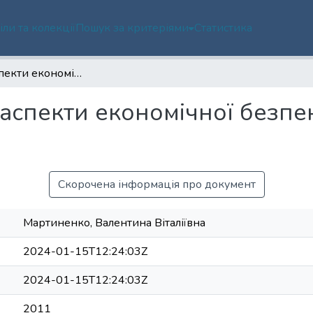
іли та колекції
Пошук за критеріями
Статистика
Правові аспекти економічної безпеки в умовах глобалізації
аспекти економічної безпе
Скорочена інформація про документ
Мартиненко, Валентина Віталіївна
2024-01-15T12:24:03Z
2024-01-15T12:24:03Z
2011