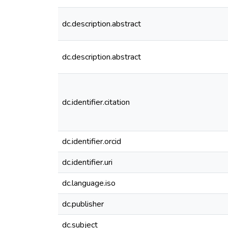
dc.description.abstract
dc.description.abstract
dc.identifier.citation
dc.identifier.orcid
dc.identifier.uri
dc.language.iso
dc.publisher
dc.subject