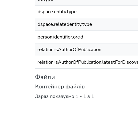
dspace.entity.type
dspace.relatedentity.type
person.identifier.orcid
relation.isAuthorOfPublication
relation.isAuthorOfPublication.latestForDiscov
Файли
Контейнер файлів
Зараз показуємо
1 - 1 з 1