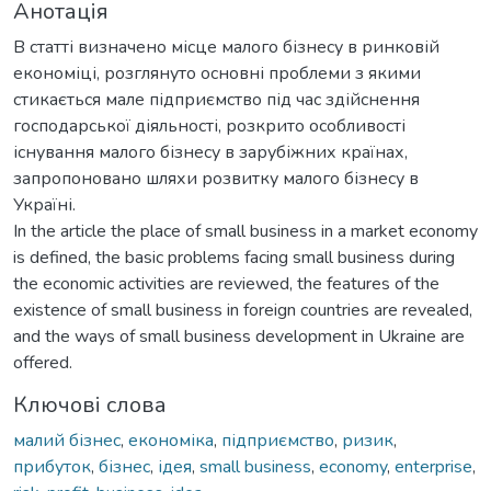
Анотація
В статті визначено місце малого бізнесу в ринковій
економіці, розглянуто основні проблеми з якими
стикається мале підприємство під час здійснення
господарської діяльності, розкрито особливості
існування малого бізнесу в зарубіжних країнах,
запропоновано шляхи розвитку малого бізнесу в
Україні.
In the article the place of small business in a market economy
is defined, the basic problems facing small business during
the economic activities are reviewed, the features of the
existence of small business in foreign countries are revealed,
and the ways of small business development in Ukraine are
offered.
Ключові слова
малий бізнес
,
економіка
,
підприємство
,
ризик
,
прибуток
,
бізнес
,
ідея
,
small business
,
economy
,
enterprise
,