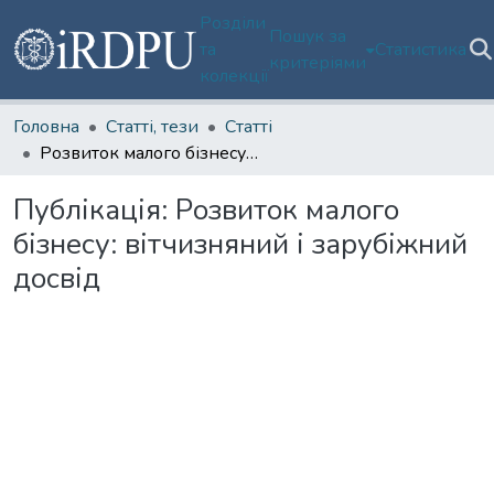
Розділи
Пошук за
та
Статистика
критеріями
колекції
Головна
Статті, тези
Статті
Розвиток малого бізнесу: вітчизняний і зарубіжний досвід
Публікація:
Розвиток малого
бізнесу: вітчизняний і зарубіжний
досвід