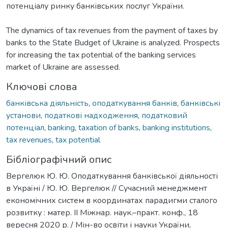
The dynamics of tax revenues from the payment of taxes by
banks to the State Budget of Ukraine is analyzed. Prospects
for increasing the tax potential of the banking services
market of Ukraine are assessed.
Ключові слова
банківська діяльність
,
оподаткування банків
,
банківські
установи
,
податкові надходження
,
податковий
потенціал
,
banking
,
taxation of banks
,
banking institutions
,
tax revenues
,
tax potential
Бібліографічний опис
Вергелюк Ю. Ю. Оподаткування банківської діяльності
в Україні / Ю. Ю. Вергелюк // Сучасний менеджмент
економічних систем в координатах парадигми сталого
розвитку : матер. ІІ Міжнар. наук.–практ. конф., 18
вересня 2020 р. / Мін-во освіти і науки України,