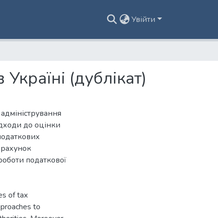
Увійти
 Україні (дублікат)
 адміністрування
ідходи до оцінки
податкових
озрахунок
роботи податкової
es of tax
pproaches to