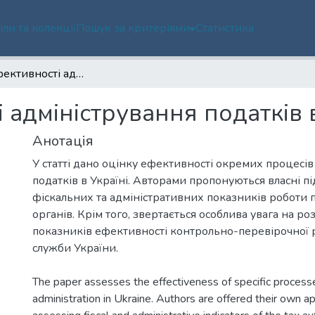
іли та колекції
Пошук за критеріями
Статистика
Оцінка ефективності адміністрування податків в Україні (дублікат)
адміністрування податків в
Анотація
У статті дано оцінку ефективності окремих процесів
податків в Україні. Авторами пропонуються власні п
фіскальних та адміністративних показників роботи 
органів. Крім того, звертається особлива увага на р
показників ефективності контрольно-перевірочної 
The paper assesses the effectiveness of specific process
administration in Ukraine. Authors are offered their own a