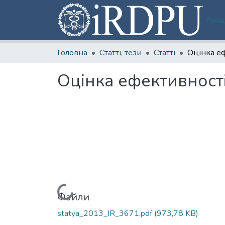
Розд
Головна
Статті, тези
Статті
Оцінка ефективності 
Вантажиться...
Файли
statya_2013_IR_3671.pdf
(973,78 KB)