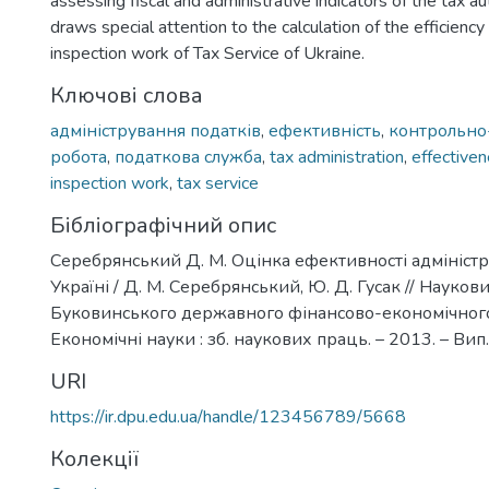
assessing fiscal and administrative indicators of the tax a
draws special attention to the calculation of the efficiency
inspection work of Tax Service of Ukraine.
Ключові слова
адміністрування податків
,
ефективність
,
контрольно
робота
,
податкова служба
,
tax administration
,
effective
inspection work
,
tax service
Бібліографічний опис
Серебрянський Д. М. Оцінка ефективності адміністр
Україні / Д. М. Серебрянський, Ю. Д. Гусак // Науков
Буковинського державного фінансово-економічного
Економічні науки : зб. наукових праць. – 2013. – Вип. 
URI
https://ir.dpu.edu.ua/handle/123456789/5668
Колекції