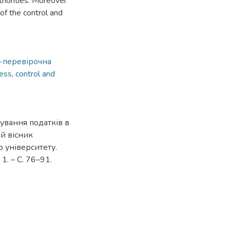
uthorities. Moreover
 of the control and
-перевірочна
ness
,
control and
ування податків в
ий вісник
 університету.
1. – С. 76–91.