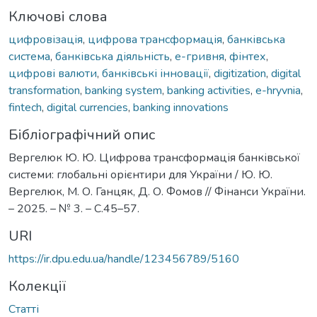
Ключові слова
цифровізація
,
цифрова трансформація
,
банківська
система
,
банківська діяльність
,
е-гривня
,
фінтех
,
цифрові валюти
,
банківські інновації
,
digitization
,
digital
transformation
,
banking system
,
banking activities
,
e-hryvnia
,
fintech
,
digital currencies
,
banking innovations
Бібліографічний опис
Вергелюк Ю. Ю. Цифрова трансформація банківської
системи: глобальні орієнтири для України / Ю. Ю.
Вергелюк, М. О. Ганцяк, Д. О. Фомов // Фінанси України.
– 2025. – № 3. – С.45–57.
URI
https://ir.dpu.edu.ua/handle/123456789/5160
Колекції
Статті