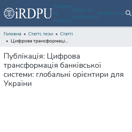
Розділи
Пошук за
та
Статистика
критеріями
колекції
Головна
Статті, тези
Статті
Цифрова трансформація банківської системи: глобальні орієнтири для України
Публікація:
Цифрова
трансформація банківської
системи: глобальні орієнтири для
України