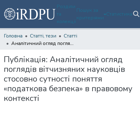
Розділи
Пошук за
та
Статистика
критеріями
колекції
Головна
Статті, тези
Статті
Аналітичний огляд поглядів вітчизняних науковців стосовно сутності поняття «податкова безпека» в правовому контексті
Публікація:
Аналітичний огляд
поглядів вітчизняних науковців
стосовно сутності поняття
«податкова безпека» в правовому
контексті