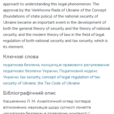
approach to understanding this legal phenomenon. The
approval by the Verkhovna Rada of Ukraine of the Concept
(foundations of state policy) of the national security of
Ukraine became an important event in the development of
both the general theory of security and the theory of national
security, and the modern theory of law in the field of legal
regulation of both national security and tax security, which is
its element.
Ключові слова
податкова безпека
,
концепція правового регулювання
податкової безпеки України
,
Податковий кодекс
України
,
tax security
,
concept of legal regulation of tax
security of Ukraine
,
the Tax Code of Ukraine
Бібліографічний опис
Касьяненко Л. М. Аналітичний огляд поглядів
вітчизняних науковців щодо сутності поняття
«податкова безпека» в правовому контексті /