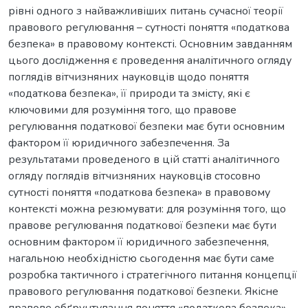
рівні одного з найважливіших питань сучасної теорії
правового регулювання – сутності поняття «податкова
безпека» в правовому контексті. Основним завданням
цього дослідження є проведення аналітичного огляду
поглядів вітчизняних науковців щодо поняття
«податкова безпека», її природи та змісту, які є
ключовими для розуміння того, що правове
регулювання податкової безпеки має бути основним
фактором її юридичного забезпечення. За
результатами проведеного в цій статті аналітичного
огляду поглядів вітчизняних науковців стосовно
сутності поняття «податкова безпека» в правовому
контексті можна резюмувати: для розуміння того, що
правове регулювання податкової безпеки має бути
основним фактором її юридичного забезпечення,
нагальною необхідністю сьогодення має бути саме
розробка тактичного і стратегічного питання концепції
правового регулювання податкової безпеки. Якісне
правове обґрунтування поняття «податкова безпека»