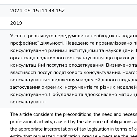
2024-05-15T11:44:15Z
2019
У статті розглянуто передумови та необхідність пода
професійної діяльності. Наведено та проаналізовано 
консультування різними інституціями та науковцями
організації податкового консультування, що враховує к
консультаційні послуги з оподаткування. Визначено т
властивості послуг податкового консультування. Розгл
консультування з виділенням моделей даного виду дія
застосування окремих інструментів та різних моделей
консультування. Побудовано та вдосконалено матрицю 
консультуванні.
The article considers the preconditions, the need and necessi
professional activity, caused by the absence of obligations a
the appropriate interpretation of tax legislation in terms of
entity that requested clarification, precisely because the n