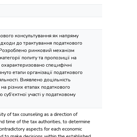
ткового консультування як напряму
підходи до трактування податкового
. Розроблено ринковий механізм
атегорії попиту та пропозиції на
а охарактеризовано специфічні
януто етапи організації податкового
льності. Виявлено доцільність
 на різних етапах податкового
суб’єктної участі у податковому
ty of tax counseling as a direction of
nd time of the tax authorities, to determine
 contradictory aspects for each economic
eed to make decisions within the established