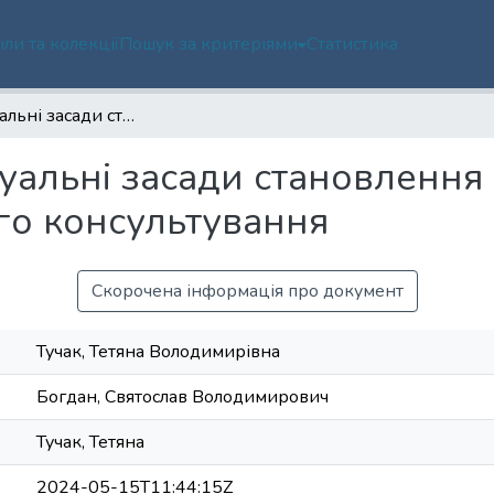
іли та колекції
Пошук за критеріями
Статистика
Концептуальні засади становлення та функціонування інституту податкового консультування
уальні засади становлення
ого консультування
Скорочена інформація про документ
Тучак, Тетяна Володимирівна
Богдан, Святослав Володимирович
Тучак, Тетяна
2024-05-15T11:44:15Z