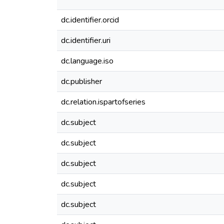
dc.identifier.orcid
dc.identifier.uri
dc.language.iso
dc.publisher
dc.relation.ispartofseries
dc.subject
dc.subject
dc.subject
dc.subject
dc.subject