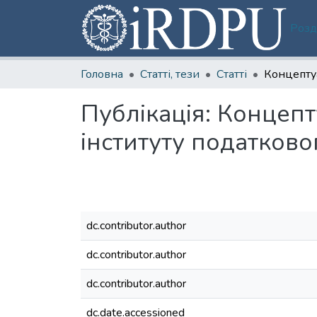
Розд
Головна
Статті, тези
Статті
Публікація:
Концепт
інституту податков
dc.contributor.author
dc.contributor.author
dc.contributor.author
dc.date.accessioned