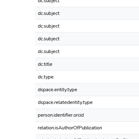
dc.subject
dc.subject
dc.subject
dc.subject
dc.subject
dc.title
dc.type
dspace.entity.type
dspace.relatedentity.type
person.identifier.orcid
relation.isAuthorOfPublication