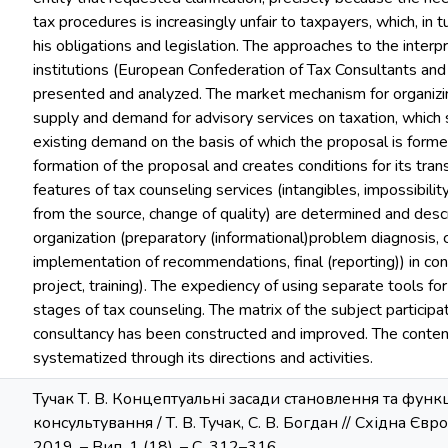
tax procedures is increasingly unfair to taxpayers, which, in t
his obligations and legislation. The approaches to the interp
institutions (European Confederation of Tax Consultants and 
presented and analyzed. The market mechanism for organizin
supply and demand for advisory services on taxation, which 
existing demand on the basis of which the proposal is form
formation of the proposal and creates conditions for its tran
features of tax counseling services (intangibles, impossibilit
from the source, change of quality) are determined and desc
organization (preparatory (informational)problem diagnosis,
implementation of recommendations, final (reporting)) in con
project, training). The expediency of using separate tools fo
stages of tax counseling. The matrix of the subject participat
consultancy has been constructed and improved. The content 
systematized through its directions and activities.
Тучак Т. В. Концептуальні засади становлення та функ
консультування / Т. В. Тучак, С. В. Богдан // Східна Євр
2019. – Вип. 1 (18). – С. 312–316.