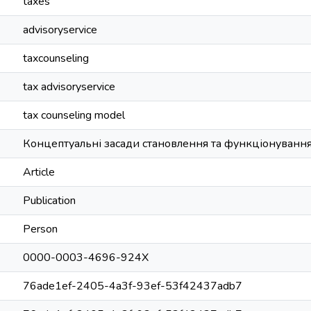
taxes
advisoryservice
taxcounseling
tax advisoryservice
tax counseling model
Концептуальні засади становлення та функціонування
Article
Publication
Person
0000-0003-4696-924X
76ade1ef-2405-4a3f-93ef-53f42437adb7