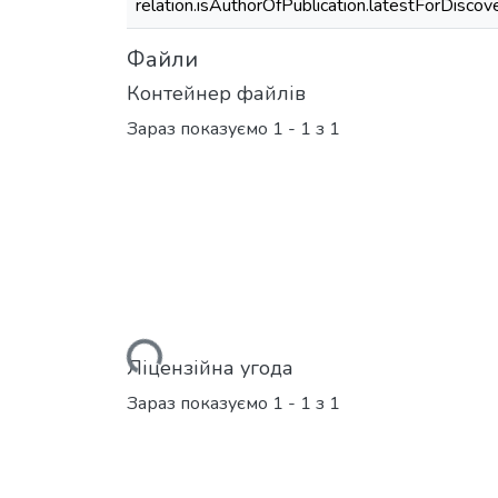
relation.isAuthorOfPublication.latestForDiscov
Файли
Контейнер файлів
Зараз показуємо
1 - 1 з 1
Вантажиться...
Ліцензійна угода
Зараз показуємо
1 - 1 з 1