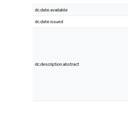
dc.date.available
dc.date.issued
dc.description.abstract