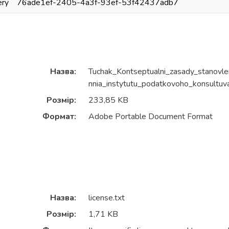
ery
76ade1ef-2405-4a3f-93ef-53f42437adb7
Назва:
Tuchak_Kontseptualni_zasady_stanovle
nnia_instytutu_podatkovoho_konsultuv
Розмір:
233,85 KB
Формат:
Adobe Portable Document Format
Назва:
license.txt
Розмір:
1,71 KB