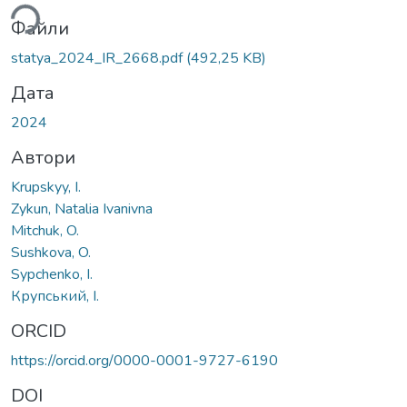
Файли
statya_2024_IR_2668.pdf
(492,25 KB)
Дата
2024
Автори
Krupskyy, I.
Zykun, Natalia Ivanivna
Mitchuk, O.
Sushkova, O.
Sypchenko, І.
Крупський, І.
ORCID
https://orcid.org/0000-0001-9727-6190
DOI