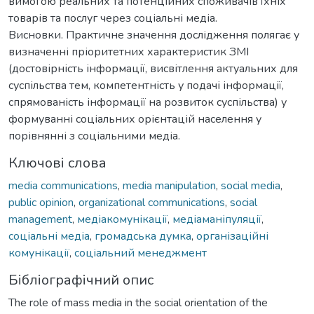
вимогою реальних та потенційних споживачів їхніх
товарів та послуг через соціальні медіа.
Висновки. Практичне значення дослідження полягає у
визначенні пріоритетних характеристик ЗМІ
(достовірність інформації, висвітлення актуальних для
суспільства тем, компетентність у подачі інформації,
спрямованість інформації на розвиток суспільства) у
формуванні соціальних орієнтацій населення у
порівнянні з соціальними медіа.
Ключові слова
media communications
,
media manipulation
,
social media
,
public opinion
,
organizational communications
,
social
management
,
медіакомунікації
,
медіаманіпуляції
,
соціальні медіа
,
громадська думка
,
організаційні
комунікації
,
соціальний менеджмент
Бібліографічний опис
The role of mass media in the social orientation of the