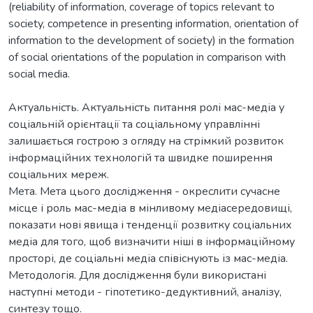
(reliability of information, coverage of topics relevant to
society, competence in presenting information, orientation of
information to the development of society) in the formation
of social orientations of the population in comparison with
Актуальність. Актуальність питання ролі мас-медіа у
соціальній орієнтації та соціальному управлінні
залишається гострою з огляду на стрімкий розвиток
інформаційних технологій та швидке поширення
соціальних мереж.
Мета. Мета цього дослідження - окреслити сучасне
місце і роль мас-медіа в мінливому медіасередовищі,
показати нові явища і тенденції розвитку соціальних
медіа для того, щоб визначити ніші в інформаційному
просторі, де соціальні медіа співіснують із мас-медіа.
Методологія. Для дослідження були використані
наступні методи - гіпотетико-дедуктивний, аналізу,
синтезу тощо.