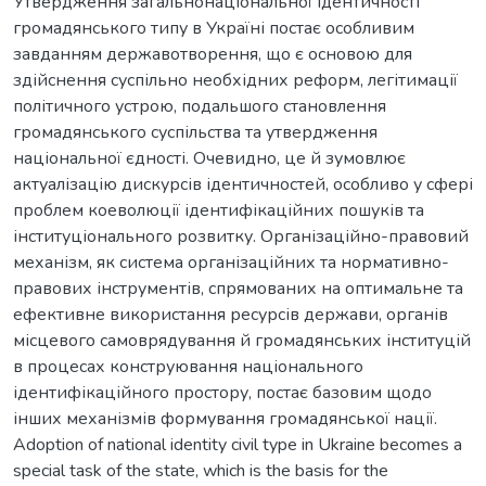
Утвердження загальнонаціональної ідентичності
громадянського типу в Україні постає особливим
завданням державотворення, що є основою для
здійснення суспільно необхідних реформ, легітимації
політичного устрою, подальшого становлення
громадянського суспільства та утвердження
національної єдності. Очевидно, це й зумовлює
актуалізацію дискурсів ідентичностей, особливо у сфері
проблем коеволюції ідентифікаційних пошуків та
інституціонального розвитку. Організаційно-правовий
механізм, як система організаційних та нормативно-
правових інструментів, спрямованих на оптимальне та
ефективне використання ресурсів держави, органів
місцевого самоврядування й громадянських інституцій
в процесах конструювання національного
ідентифікаційного простору, постає базовим щодо
інших механізмів формування громадянської нації.
Adoption of national identity civil type in Ukraine becomes a
special task of the state, which is the basis for the