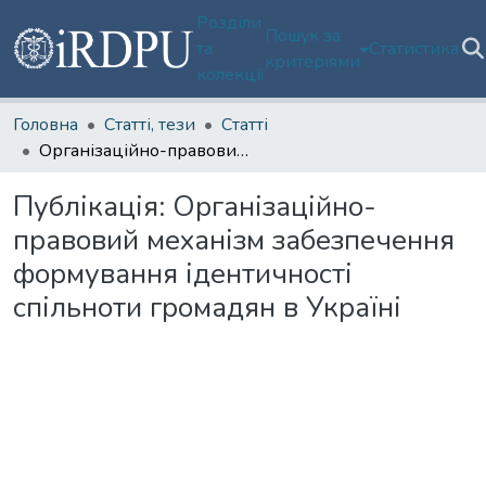
Розділи
Пошук за
та
Статистика
критеріями
колекції
Головна
Статті, тези
Статті
Організаційно-правовий механізм забезпечення формування ідентичності спільноти громадян в Україні
Публікація:
Організаційно-
правовий механізм забезпечення
формування ідентичності
спільноти громадян в Україні