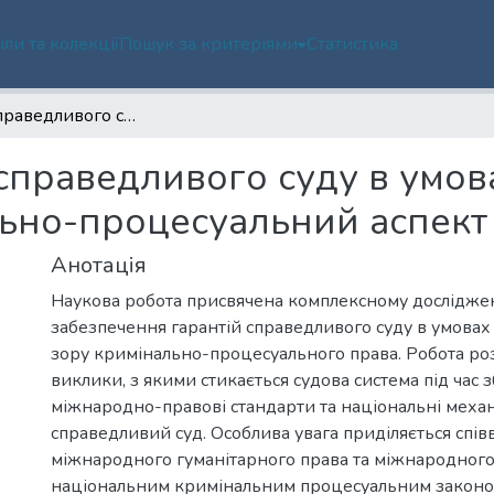
іли та колекції
Пошук за критеріями
Статистика
Гарантії справедливого суду в умовах збройного конфлікту: кримінально-процесуальний аспект
 справедливого суду в умо
льно-процесуальний аспект
Анотація
Наукова робота присвячена комплексному дослідж
забезпечення гарантій справедливого суду в умовах
зору кримінально-процесуального права. Робота р
виклики, з якими стикається судова система під час 
міжнародно-правові стандарти та національні механ
справедливий суд. Особлива увага приділяється сп
міжнародного гуманітарного права та міжнародного
національним кримінальним процесуальним законо