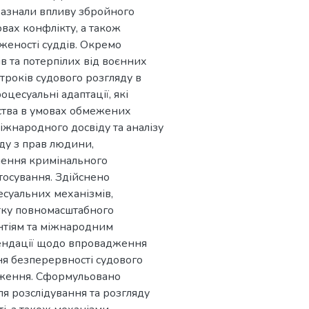
зазнали впливу збройного
овах конфлікту, а також
женості суддів. Окремо
в та потерпілих від воєнних
троків судового розгляду в
оцесуальні адаптації, які
ства в умовах обмежених
міжнародного досвіду та аналізу
ду з прав людини,
лення кримінального
тосування. Здійснено
суальних механізмів,
тку повномасштабного
антіям та міжнародним
мендації щодо впровадження
ня безперервності судового
дження. Сформульовано
я розслідування та розгляду