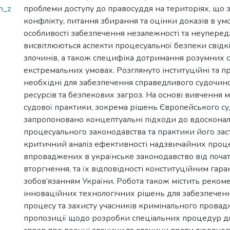
h_z
проблеми доступу до правосуддя на територіях, що 
конфлікту, питання збирання та оцінки доказів в ум
особливості забезпечення незалежності та неуперед
висвітлюються аспекти процесуальної безпеки свідкі
злочинів, а також специфіка дотримання розумних с
екстремальних умовах. Розглянуто інституційні та пр
необхідні для забезпечення справедливого судочин
ресурсів та безпекових загроз. На основі вивчення 
судової практики, зокрема рішень Європейського су
запропоновано концептуальні підходи до вдоскона
процесуального законодавства та практики його зас
критичний аналіз ефективності надзвичайних проце
впроваджених в українське законодавство від поча
вторгнення, та їх відповідності конституційним гар
зобов’язанням України. Робота також містить реко
інноваційних технологічних рішень для забезпечен
процесу та захисту учасників кримінального прова
пропозиції щодо розробки спеціальних процедур дл