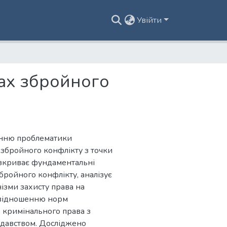
Увійти
вах збройного
енню проблематики
 збройного конфлікту з точки
озкриває фундаментальні
збройного конфлікту, аналізує
ізми захисту права на
іввідношенню норм
 кримінального права з
давством. Досліджено