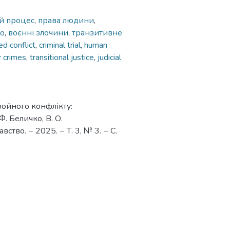
й процес
,
права людини
,
во
,
воєнні злочини
,
транзитивне
d conflict
,
criminal trial
,
human
 crimes
,
transitional justice
,
judicial
бройного конфлікту:
Ф. Беличко, В. О.
тво. − 2025. − Т. 3, № 3. − С.