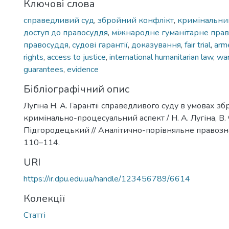
Ключові слова
справедливий суд
,
збройний конфлікт
,
кримінальни
доступ до правосуддя
,
міжнародне гуманітарне пра
правосуддя
,
судові гарантії
,
доказування
,
fair trial
,
arme
rights
,
access to justice
,
international humanitarian law
,
war
guarantees
,
evidence
Бібліографічний опис
Лугіна Н. А. Гарантії справедливого суду в умовах з
кримінально-процесуальний аспект / Н. А. Лугіна, В. 
Підгородецький // Аналітично-порівняльне правознавс
110–114.
URI
https://ir.dpu.edu.ua/handle/123456789/6614
Колекції
Статті