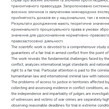
справ про воєнні злочини та злочини проти людяност
транзитивного правосуддя. Запропоновано системн
воєнних злочинів із залученням міжнародних експе
прийнятність доказів як у національних, так і в між
Результати дослідження мають теоретичне значенн
кримінального процесуального права в умовах збро
значення для удосконалення нормативно-правового
правозастосовної діяльності.
The scientific work is devoted to a comprehensive study o
guarantees of a fair trial in armed conflict from the point o
The work reveals the fundamental challenges faced by the
conflict, analyzes international legal standards and nation
right to a fair trial. Particular attention is paid to the corre
humanitarian law and international criminal law with national
The problems of access to justice in territories affected by
collecting and assessing evidence in conflict conditions, as
the independence and impartiality of judges are investiga
of witnesses and victims of war crimes are separately highl
observing reasonable deadlines for trial in extreme conditi