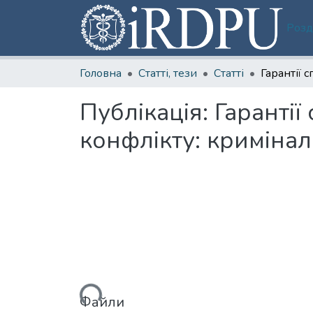
Розд
Головна
Статті, тези
Статті
Публікація:
Гарантії
конфлікту: криміна
Вантажиться...
Файли