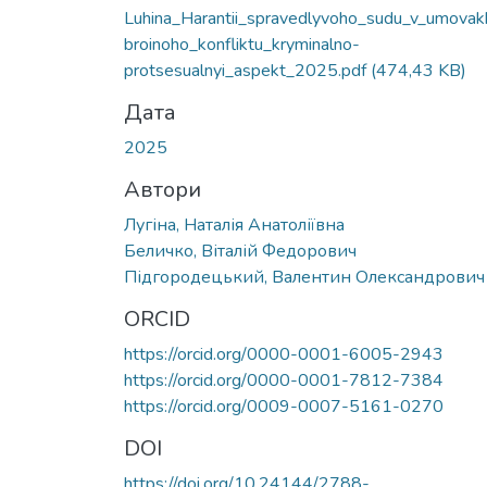
Luhina_Harantii_spravedlyvoho_sudu_v_umovak
broinoho_konfliktu_kryminalno-
protsesualnyi_aspekt_2025.pdf
(474,43 KB)
Дата
2025
Автори
Лугіна, Наталія Анатоліївна
Беличко, Віталій Федорович
Підгородецький, Валентин Олександрович
ORCID
https://orcid.org/0000-0001-6005-2943
https://orcid.org/0000-0001-7812-7384
https://orcid.org/0009-0007-5161-0270
DOI
https://doi.org/10.24144/2788-