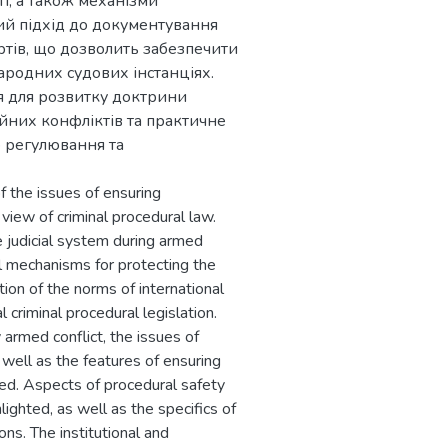
і, а також механізми
ий підхід до документування
ртів, що дозволить забезпечити
народних судових інстанціях.
я для розвитку доктрини
йних конфліктів та практичне
 регулювання та
f the issues of ensuring
f view of criminal procedural law.
 judicial system during armed
al mechanisms for protecting the
lation of the norms of international
 criminal procedural legislation.
 armed conflict, the issues of
 well as the features of ensuring
ted. Aspects of procedural safety
ighted, as well as the specifics of
ons. The institutional and