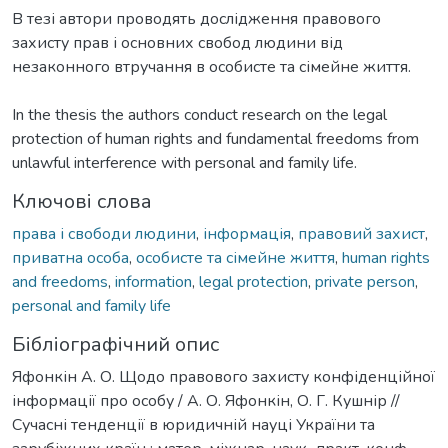
В тезі автори проводять дослідження правового
захисту прав і основних свобод людини від
In the thesis the authors conduct research on the legal
protection of human rights and fundamental freedoms from
unlawful interference with personal and family life.
Ключові слова
права і свободи людини
,
інформація
,
правовий захист
,
приватна особа
,
особисте та сімейне життя
,
human rights
and freedoms
,
information
,
legal protection
,
private person
,
personal and family life
Бібліографічний опис
Яфонкін А. О. Щодо правового захисту конфіденційної
інформації про особу / А. О. Яфонкін, О. Г. Кушнір //
Сучасні тенденції в юридичній науці України та