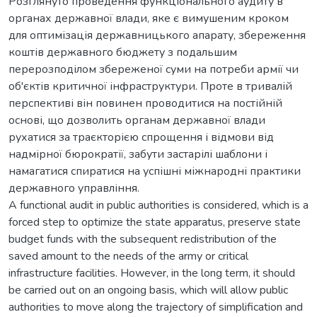
Розглянуто проведення функціонального аудиту в
органах державної влади, яке є вимушеним кроком
для оптимізація державницького апарату, збереження
коштів державного бюджету з подальшим
перерозподілом збереженої суми на потреби армії чи
об'єктів критичної інфраструктури. Проте в тривалій
перспективі він повинен проводитися на постійній
основі, що дозволить органам державної влади
рухатися за траєкторією спрощення і відмови від
надмірної бюрократії, забути застарілі шаблони і
намагатися спиратися на успішні міжнародні практики
державного управління.
A functional audit in public authorities is considered, which is a
forced step to optimize the state apparatus, preserve state
budget funds with the subsequent redistribution of the
saved amount to the needs of the army or critical
infrastructure facilities. However, in the long term, it should
be carried out on an ongoing basis, which will allow public
authorities to move along the trajectory of simplification and