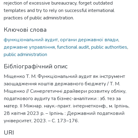
rejection of excessive bureaucracy, forget outdated
templates and try to rely on successful international
practices of public administration.
Ключові слова
функціональний аудит
,
органи державної влади
,
державне управління
,
functional audit
,
public authorities
,
public administration
Бібліографічний опис
Міщенко Т. М. Функціональний аудит як інструмент
заощадження коштів державного бюджету / Т. М.
Міщенко // Синергетичні драйвери розвитку обліку,
податкового аудиту та бізнес-аналітики : зб. тез за
матер. II Міжнар. наук.-практ. інтернетконф., м. Ірпінь,
28 квітня 2023 р. – Ірпінь : Державний податковий
університет, 2023. – С. 173–176.
URI