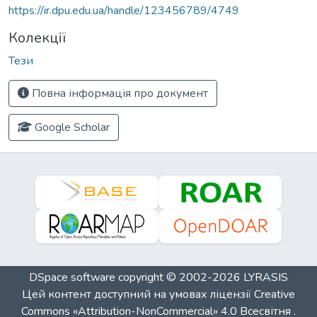
https://ir.dpu.edu.ua/handle/123456789/4749
Колекції
Тези
Повна інформація про документ
Google Scholar
DSpace software
copyright © 2002-2026
LYRASIS
Цей контент доступний на умовах ліцензії
Creative
Commons «Attribution-NonCommercial» 4.0 Всесвітня
.