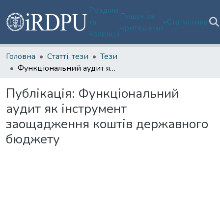
Розділи
Пошук за
та
Статистика
критеріями
колекції
Головна
Статті, тези
Тези
Функціональний аудит як інструмент заощадження коштів державного бюджету
Публікація:
Функціональний
аудит як інструмент
заощадження коштів державного
бюджету