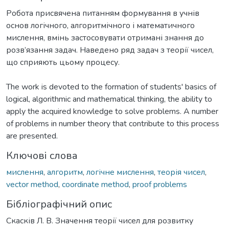
Робота присвячена питанням формування в учнів
основ логічного, алгоритмічного і математичного
мислення, вмінь застосовувати отримані знання до
розв’язання задач. Наведено ряд задач з теорії чисел,
The work is devoted to the formation of students' basics of
logical, algorithmic and mathematical thinking, the ability to
apply the acquired knowledge to solve problems. A number
of problems in number theory that contribute to this process
are presented.
Ключові слова
мислення
,
алгоритм
,
логічне мислення
,
теорія чисел
,
vector method
,
coordinate method
,
proof problems
Бібліографічний опис
Скасків Л. В. Значення теорії чисел для розвитку