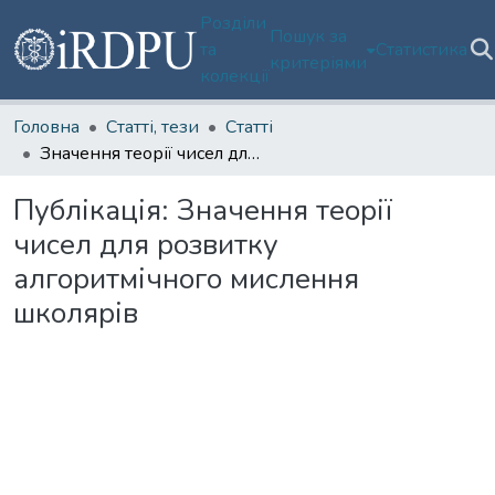
Розділи
Пошук за
та
Статистика
критеріями
колекції
Головна
Статті, тези
Статті
Значення теорії чисел для розвитку алгоритмічного мислення школярів
Публікація:
Значення теорії
чисел для розвитку
алгоритмічного мислення
школярів