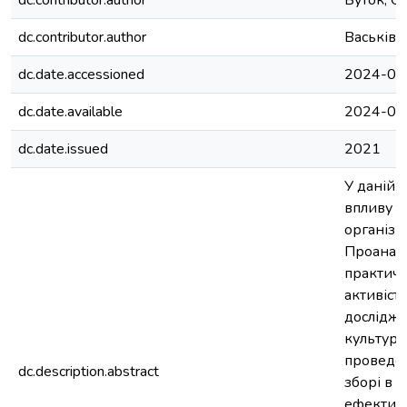
dc.contributor.author
Буток, О
dc.contributor.author
Васьківс
dc.date.accessioned
2024-03
dc.date.available
2024-03
dc.date.issued
2021
У даній 
впливу т
організм
Проаналі
практичн
активіст
дослідже
культура 
проведе
dc.description.abstract
зборі в у
ефективн