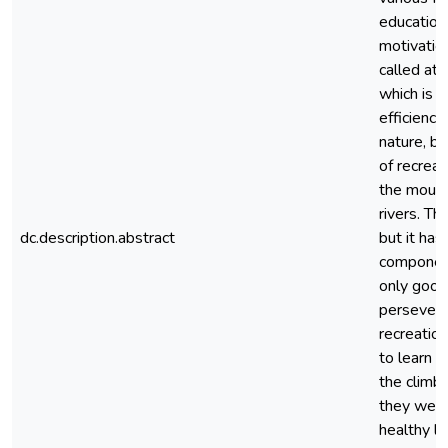
education,
motivation
called att
which is a
efficiency
nature, by
of recreat
the mount
rivers. Th
dc.description.abstract
but it ha
component 
only good 
perseveran
recreatio
to learn a
the climb 
they were 
healthy li