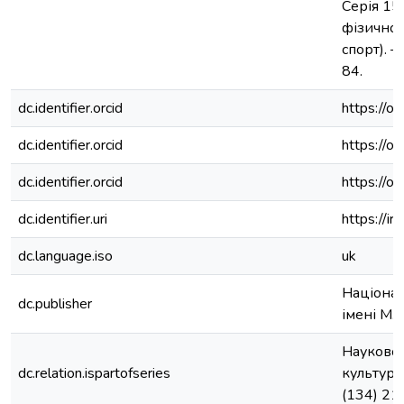
Серія 15
фізичної
спорт). –
84.
dc.identifier.orcid
https://
dc.identifier.orcid
https://
dc.identifier.orcid
https://
dc.identifier.uri
https://i
dc.language.iso
uk
Націонал
dc.publisher
імені М.
Науково-
dc.relation.ispartofseries
культури 
(134) 21.