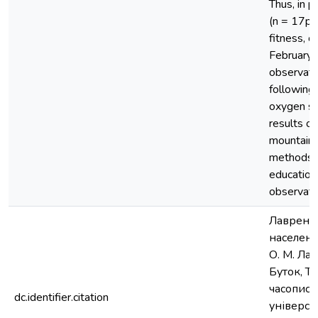
Thus, in p
(n = 17pe
fitness, 
February 
observati
following 
oxygen sat
results of
mountain 
methods of
education
observati
Лавренть
населенн
О. М. Лав
Буток, Т.
часопис 
dc.identifier.citation
універси