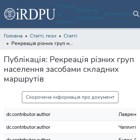
Розділи
Пошук за
та
Статистика
критеріями
колекції
Головна
Статті, тези
Статті
Рекреація різних груп населення засобами складних маршрутів
Публікація:
Рекреація різних груп
населення засобами складних
маршрутів
Скорочена інформація про документ
dc.contributor.author
Лаврент
dc.contributor.author
Чаплигін