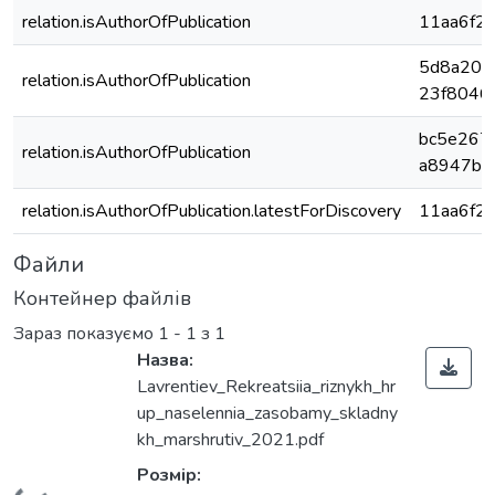
relation.isAuthorOfPublication
11aa6f2
5d8a200
relation.isAuthorOfPublication
23f8046
bc5e267
relation.isAuthorOfPublication
a8947b2
relation.isAuthorOfPublication.latestForDiscovery
11aa6f2
Файли
Контейнер файлів
Зараз показуємо
1 - 1 з 1
Назва:
Lavrentiev_Rekreatsiia_riznykh_hr
up_naselennia_zasobamy_skladny
kh_marshrutiv_2021.pdf
Розмір: