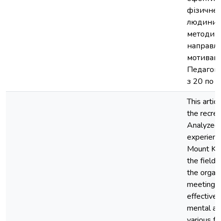
фізичне,
людини, 
методи ф
направле
мотиваці
Педагогі
з 20 по 
This artic
the recre
Analyzed 
experience
Mount Kili
the field 
the organi
meetings 
effectivel
mental and
various f