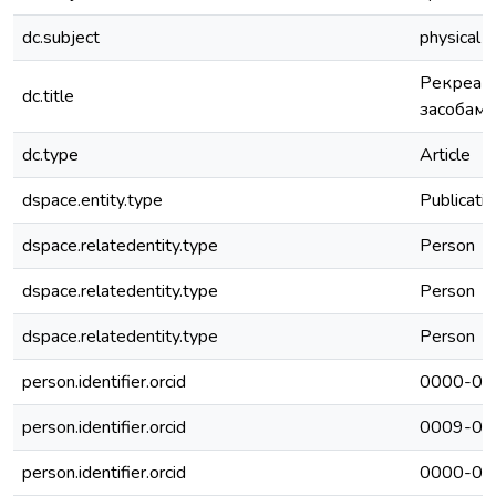
dc.subject
physical c
Рекреаці
dc.title
засобами
dc.type
Article
dspace.entity.type
Publicati
dspace.relatedentity.type
Person
dspace.relatedentity.type
Person
dspace.relatedentity.type
Person
person.identifier.orcid
0000-00
person.identifier.orcid
0009-00
person.identifier.orcid
0000-00