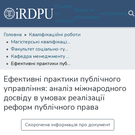
Розділи
Пошук за
та
Статистика
критеріями
колекції
Головна
Кваліфікаційні роботи
Магістерські кваліфікаційні роботи
Факультет соціально-гуманітарних технологій, спорту та реабілітації
Кафедра менеджменту та публічного управління
Ефективні практики публічного управління: аналіз міжнародного досвіду в умовах реалізації реформ публічного права
Ефективні практики публічного
управління: аналіз міжнародного
досвіду в умовах реалізації
реформ публічного права
Скорочена інформація про документ