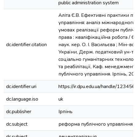
public administration system
Аліта Є.В. Ефективні практики пу
управління: аналіз міжнародного 
умовах реалізації реформ публіч
права : кваліфікаційна робота / Є. В
dc.identifier.citation
наук. кер. О. І. Васильєва ; Мін-во
України, Держ. податковий ун-т, 
соціально гуманітарних технологі
та реабілітації, Каф. менеджменту
публічного управління. Ірпінь, 202
dc.identifier.uri
https://ir.dpu.edu.ua/handle/1234
dc.language.iso
uk
dc.publisher
Ірпінь
dc.subject
реформа публічного управління
dc.subject
децентралізація