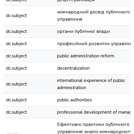
міжнародний досвід публічного
dc.subject
управління
dc.subject
органи публічної влади
dc.subject
професійний розвиток управлінц
dc.subject
public administration reform
dc.subject
decentralization
international experience of public
dc.subject
administration
dc.subject
public authorities
dc.subject
professional development of manage
Ефективні практики публічного
управління: аналіз міжнародного 