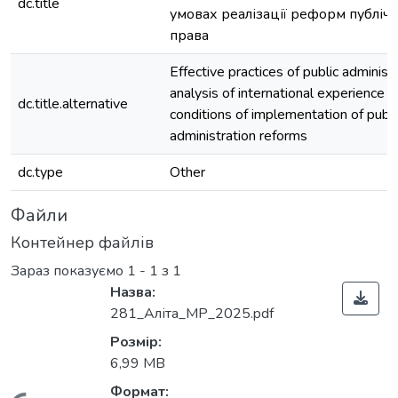
dc.title
умовах реалізації реформ публіч
права
Effective practices of public administr
analysis of international experience i
dc.title.alternative
conditions of implementation of publi
administration reforms
dc.type
Other
Файли
Контейнер файлів
Зараз показуємо
1 - 1 з 1
Назва:
281_Аліта_МР_2025.pdf
Розмір:
6,99 MB
Формат: