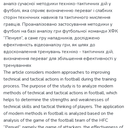
аналіз сучасної методики техніко-тактичних дій у
футболі, яка сприяє визначенню переваг і слабких
сторін технічних навиків та тактичного мислення
гравців. Проаналізовано застосування методики у
футболі на базі аналізу гри футбольної команди ХФК
“Пенуел”, а саме гру нападників, досліджено
ефективність відеоаналізу гри, як шлях до
вдосконалення тренувань техніко - тактичних дій,
визначення переваг для збільшення ефективності у
тренуваннях
The article considers modern approaches to improving
technical and tactical actions in football during the training
process. The purpose of the study is to analyze modern
methods of technical and tactical actions in football, which
helps to determine the strengths and weaknesses of
technical skills and tactical thinking of players. The application
of modern methods in football is analyzed based on the
analysis of the game of the football team of the HFC
“Penuel”, namely the game of attackers, the effectiveness of