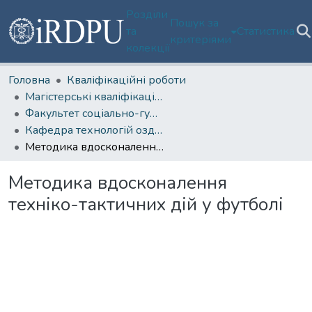
Розділи
Пошук за
та
Статистика
критеріями
колекції
Головна
Кваліфікаційні роботи
Магістерські кваліфікаційні роботи
Факультет соціально-гуманітарних технологій, спорту та реабілітації
Кафедра технологій оздоровлення та фізкультурно-спортивної реабілітації
Методика вдосконалення техніко-тактичних дій у футболі
Методика вдосконалення
техніко-тактичних дій у футболі