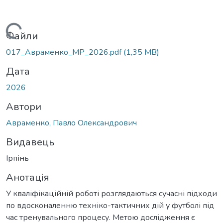
ажиться...
Файли
017_Авраменко_МР_2026.pdf
(1,35 MB)
Дата
2026
Автори
Авраменко, Павло Олександрович
Видавець
Ірпінь
Анотація
У кваліфікаційній роботі розглядаються сучасні підходи
по вдосконаленню техніко-тактичних дій у футболі під
час тренувального процесу. Метою дослідження є