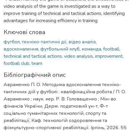
video analysis of the game is investigated as a way to
improve training of technical and tactical actions, identifying
advantages for increasing efficiency in training
Ключові слова
футбол
,
техніко-тактичні дії
,
відео аналіз
,
вдосконалення
,
футбольний клуб
,
команда
,
football
,
technical and tactical actions
,
video analysis
,
improvement
,
football club
,
team
Бібліографічний опис
Авраменко П. О. Методика вдосконалення техніко-
тактичних дій у футболі : кваліфікаційна робота / П. О.
Авраменко ; наук. кер. Р. В. Головащенко ; Мін-во
фінансів України, Держ. податковий ун-т, Ф-т
соціально гуманітарних технологій, спорту та
реабілітації, Каф. технологій оздоровлення та
фізкультурно-спортивної реабілітації. Ірпінь, 2026. 55