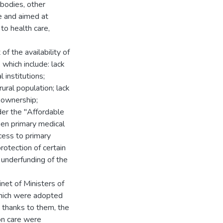
bodies, other
e and aimed at
 to health care,
f the availability of
 which include: lack
 institutions;
 rural population; lack
e ownership;
der the "Affordable
een primary medical
cess to primary
protection of certain
 underfunding of the
net of Ministers of
which were adopted
 thanks to them, the
ion care were