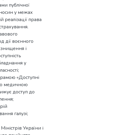
ами публічної
дносин у межах
й реалізації права
страхування.
авового
д дії воєнного
 знищення і
ступність
бладнання у
асності;
ограмою «Доступні
ою медичною
нижує доступ до
лення;
рій
вання галузі;
Міністрів України і