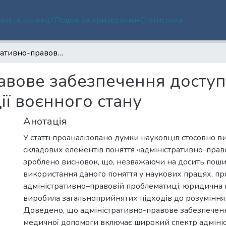
іли та колекції
Пошук за критеріями
Статистика
Адміністративно-правове забезпечення доступності медичної допомоги у період дії воєнного стану
авове забезпечення доступ
ії воєнного стану
Анотація
У статті проаналізовано думки науковців стосовно ви
складових елементів поняття «адміністративно-прав
зроблено висновок, що, незважаючи на досить пош
використання даного поняття у наукових працях, п
адміністративно–правовій проблематиці, юридична 
виробила загальноприйнятих підходів до розуміння 
Доведено, що адміністративно-правове забезпеченн
медичної допомоги включає широкий спектр адміні