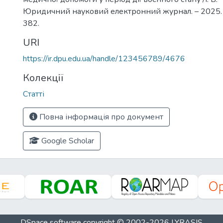
Юридичний науковий електронний журнал. – 2025. –
382.
URI
https://ir.dpu.edu.ua/handle/123456789/4676
Колекції
Статті
Повна інформація про документ
Google Scholar
DSpace software
copyright © 2002-2026
LYRASIS