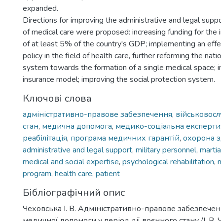
expanded.
Directions for improving the administrative and legal suppor
of medical care were proposed: increasing funding for the i
of at least 5% of the country's GDP; implementing an eff
policy in the field of health care, further reforming the nati
system towards the formation of a single medical space; i
insurance model; improving the social protection system.
Ключові слова
адміністративно-правове забезпечення
,
військовос
стан
,
медична допомога
,
медико-соціальна експерти
реабілітація
,
програма медичних гарантій
,
охорона з
administrative and legal support
,
military personnel
,
martia
medical and social expertise
,
psychological rehabilitation
,
program
,
health care
,
patient
Бібліографічний опис
Чеховська І. В. Адміністративно-правове забезпечен
медичної допомоги у період дії воєнного стану /І. В. 