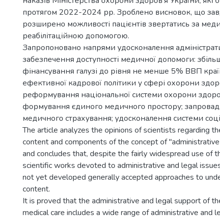
наказів Міністерства охорони здоров’я України, які 
протягом 2022-2024 рр. Зроблено висновок, що за
розширено можливості пацієнтів звертатись за мед
реабілітаційною допомогою.
Запропоновано напрями удосконалення адміністра
забезпечення доступності медичної допомоги: збіль
фінансування галузі до рівня не менше 5% ВВП кра
ефективної кадрової політики у сфері охорони здор
реформування національної системи охорони здоров
формування єдиного медичного простору; запрова
медичного страхування; удосконалення системи соці
The article analyzes the opinions of scientists regarding th
content and components of the concept of "administrative 
and concludes that, despite the fairly widespread use of th
scientific works devoted to administrative and legal issues
not yet developed generally accepted approaches to unde
content.
It is proved that the administrative and legal support of the
medical care includes a wide range of administrative and 