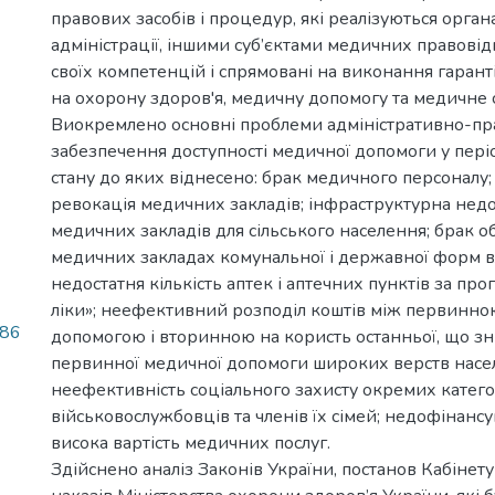
правових засобів і процедур, які реалізуються орган
адміністрації, іншими суб’єктами медичних правові
своїх компетенцій і спрямовані на виконання гаранті
на охорону здоров'я, медичну допомогу та медичне 
Виокремлено основні проблеми адміністративно-пр
забезпечення доступності медичної допомоги у періо
стану до яких віднесено: брак медичного персоналу;
ревокація медичних закладів; інфраструктурна недо
медичних закладів для сільського населення; брак о
медичних закладах комунальної і державної форм вл
недостатня кількість аптек і аптечних пунктів за пр
ліки»; неефективний розподіл коштів між первинн
/86
допомогою і вторинною на користь останньої, що з
первинної медичної допомоги широких верств насе
неефективність соціального захисту окремих катего
військовослужбовців та членів їх сімей; недофінансу
висока вартість медичних послуг.
Здійснено аналіз Законів України, постанов Кабінету 