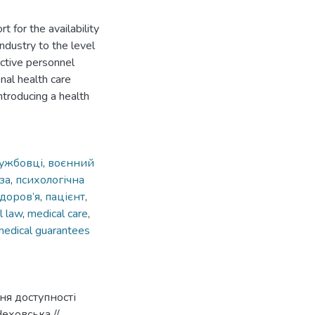
t for the availability
ndustry to the level
ective personnel
onal health care
ntroducing a health
лужбовці
,
воєнний
за
,
психологічна
доров’я
,
пацієнт
,
l law
,
medical care
,
medical guarantees
ня доступності
Чеховська //