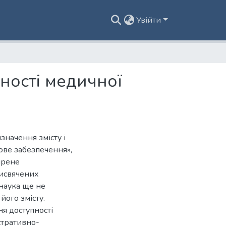
Увійти
ності медичної
значення змісту і
ове забезпечення»,
ирене
рисвячених
наука ще не
його змісту.
я доступності
стративно-