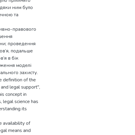
було прийнято
вдяки ним було
ичною та
тивно-правового
шення
їни; проведення
ов’я, подальше
’я в бік
дження моделі
ального захисту.
e definition of the
and legal support",
is concept in
, legal science has
rstanding its
 availability of
legal means and