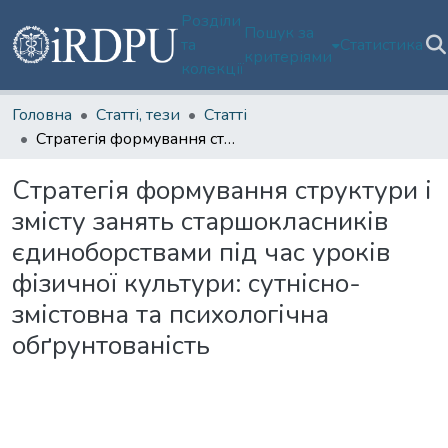
Розділи
Пошук за
та
Статистика
критеріями
колекції
Головна
Статті, тези
Статті
Стратегія формування структури і змісту занять старшокласників єдиноборствами під час уроків фізичної культури: сутнісно-змістовна та психологічна обґрунтованість
Стратегія формування структури і
змісту занять старшокласників
єдиноборствами під час уроків
фізичної культури: сутнісно-
змістовна та психологічна
обґрунтованість