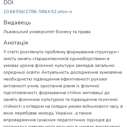
DOI
10.66556/2786-586X.52.orlov-o
Видавець
Львівський університет бізнесу та права
Анотація
У статті розглянуто проблему формування структури і
змісту занять старшокласників єдиноборствами в
умовах уроків фізичної культури закладів загальної
середньої освіти. Актуальність дослідження зумовлена
необхідністю підвищення ефективності рухової
активності учнів, зростання рівня їх фізичної
підготовленості, формування стійкої мотивації до
занять фізичною культурою та підвищення психічної
стійкості з оглядом на складні умови військового часу, в
яких перебуває молодь України , а також
впровадження сучасних педагогічних підходів до
організації навчального процесу в умовах варіативної