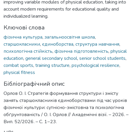
improving variable modules of physical education, taking into
account modern requirements for educational quality and
individualized learning.
Ключові слова
фізична культура
,
загальноосвітня школа
,
старшокласники
,
єдиноборства
,
структура навчання
,
психологічна стійкість
,
фізична підготовленість
,
physical
education
,
general secondary school
,
senior school students
,
combat sports
,
training structure
,
psychological resilience
,
physical fitness
Бібліографічний опис
Орлов О. І. Стратегія формування структури і змісту
занять старшокласників єдиноборствами під час уроків
фізичної культури: сутнісно-змістовна та психологічна
обґрунтованість / О. І. Орлов // Академічні візії. – 2026. –
Вип. 52/2026. – С. 1−23.