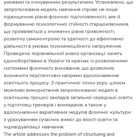
умовами та очікуваними результатами. Установлено, що
запропонована модель навчання сприяє не лише
підвищенню рівня фізичної підготовленості, але й
формуванню психологічної стійкості старшокласників,
що проявляється у зниженні рівня тривожності,
розвитку самоконтролю та здатності до ефективної
діяльності в умовах психоемоційного напруження.
Проведено порівняльний аналіз організації занять
єдиноборствами в Україні та країнах із розвиненими
системами фізичного виховання, що дозволило
визначити перспективні напрями вдосконалення
освітнього процесу. З практичної точки зору, цілком
можливо використання запропонованої моделі в
освітньому процесі закладів загальної середньої освіти,
у підготовці тренерів і викладачів, а також у
вдосконаленні варіативних модулів фізичної культури
з урахуванням сучасних вимог до якості освіти та
індивідуалізації навчання.
The article addresses the problem of structuring and