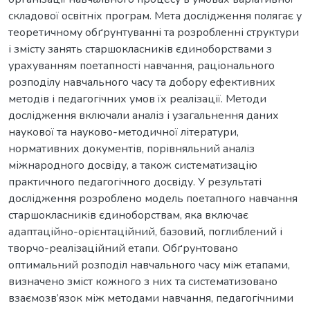
складової освітніх програм. Мета дослідження полягає у
теоретичному обґрунтуванні та розробленні структури
і змісту занять старшокласників єдиноборствами з
урахуванням поетапності навчання, раціонального
розподілу навчального часу та добору ефективних
методів і педагогічних умов їх реалізації. Методи
дослідження включали аналіз і узагальнення даних
наукової та науково-методичної літератури,
нормативних документів, порівняльний аналіз
міжнародного досвіду, а також систематизацію
практичного педагогічного досвіду. У результаті
дослідження розроблено модель поетапного навчання
старшокласників єдиноборствам, яка включає
адаптаційно-орієнтаційний, базовий, поглиблений і
творчо-реалізаційний етапи. Обґрунтовано
оптимальний розподіл навчального часу між етапами,
визначено зміст кожного з них та систематизовано
взаємозв’язок між методами навчання, педагогічними