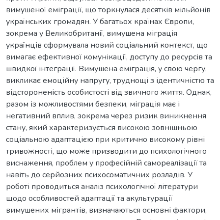
вимушеної еміграції, що торкнулася десятків мільйонів
українських громадян. У багатьох країнах Європи,
зокрема у Великобританії, вимушена міграція
українців сформувала новий соціальний контекст, що
вимагає ефективної комунікації, доступу до ресурсів та
швидкої інтеграції. Вимушена еміграція, у свою чергу,
викликає емоційну напругу, труднощі з ідентичністю та
відстороненість особистості від звичного життя. Однак,
разом із можливостями безпеки, міграція має і
негативний вплив, зокрема через ризик виникнення
стану, який характеризується високою зовнішньою
соціальною адаптацією при критично високому рівні
тривожності, що може призводити до психологічного
виснаження, проблем у професійній самореалізації та
навіть до серйозних психосоматичних розладів. У
роботі проводиться аналіз психологічної літератури
щодо особливостей адаптації та акультурації
вимушених мігрантів, визначаються основні фактори,