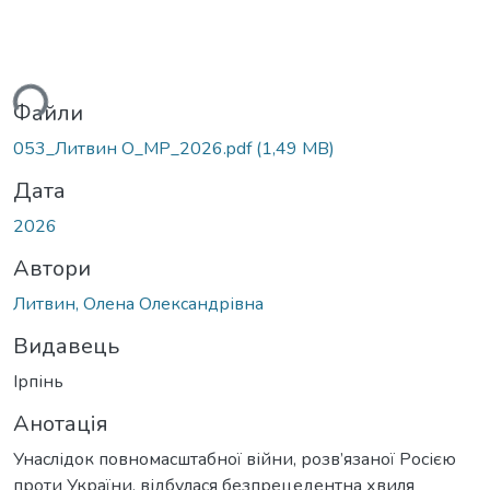
ться...
Файли
053_Литвин О_МР_2026.pdf
(1,49 MB)
Дата
2026
Автори
Литвин, Олена Олександрівна
Видавець
Ірпінь
Анотація
Унаслідок повномасштабної війни, розв’язаної Росією
проти України, відбулася безпрецедентна хвиля