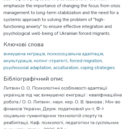
emphasize the importance of changing the focus from crisis
management to long-term stabilization and the need for a
systemic approach to solving the problem of "high-
functioning anxiety" to ensure effective integration and
psychological well-being of Ukrainian forced migrants
Ключові слова
вимушена міграція
,
психосоціальна адаптація
,
акультурація
,
копінг-стратегії
,
forced migration
,
psychosocial adaptation
,
acculturation
,
coping strategies
Бібліографічний опис
Литвин О. О. Психологічні особливості адаптації
українців під час вимушеної еміграції : кваліфікаційна
робота / О. О. Литвин ; наук. кер. О. В. Іванова ; Мін-во
фінансів України, Держ. податковий ун-т, Ф-т
соціально-гуманітарних технологій спорту та
реабілітації, Каф. психології, педагогіки та суспільних