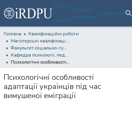
Розділи
Пошук за
та
Статистика
критеріями
колекції
Головна
Кваліфікаційні роботи
Магістерські кваліфікаційні роботи
Факультет соціально-гуманітарних технологій, спорту та реабілітації
Кафедра психології, педагогіки та суспільних дисциплін
Психологічні особливості адаптації українців під час вимушеної еміграції
Психологічні особливості
адаптації українців під час
вимушеної еміграції