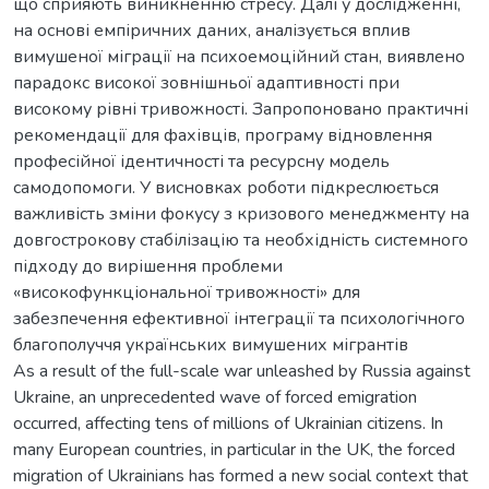
що сприяють виникненню стресу. Далі у дослідженні,
на основі емпіричних даних, аналізується вплив
вимушеної міграції на психоемоційний стан, виявлено
парадокс високої зовнішньої адаптивності при
високому рівні тривожності. Запропоновано практичні
рекомендації для фахівців, програму відновлення
професійної ідентичності та ресурсну модель
самодопомоги. У висновках роботи підкреслюється
важливість зміни фокусу з кризового менеджменту на
довгострокову стабілізацію та необхідність системного
підходу до вирішення проблеми
«високофункціональної тривожності» для
забезпечення ефективної інтеграції та психологічного
благополуччя українських вимушених мігрантів
As a result of the full-scale war unleashed by Russia against
Ukraine, an unprecedented wave of forced emigration
occurred, affecting tens of millions of Ukrainian citizens. In
many European countries, in particular in the UK, the forced
migration of Ukrainians has formed a new social context that