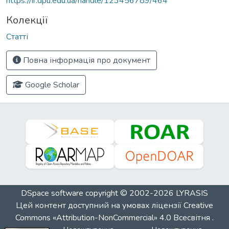
https://ir.dpu.edu.ua/handle/123456789/464
Колекції
Статті
Повна інформація про документ
Google Scholar
DSpace software
copyright © 2002-2026
LYRASIS
Цей контент доступний на умовах ліцензії
Creative
Commons «Attribution-NonCommercial» 4.0 Всесвітня
.