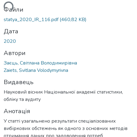
ься...
Файли
statya_2020_IR_116.pdf
(460,82 KB)
Дата
2020
Автори
Заєць, Світлана Володимирівна
Zaiets, Svitlana Volodymyrivna
Видавець
Науковий вісник Національної академії статистики,
обліку та аудиту
Анотація
У статті узагальнено результати спеціалізованих
вибіркових обстежень як одного з основних методів
отримання даних про задоволення потреб