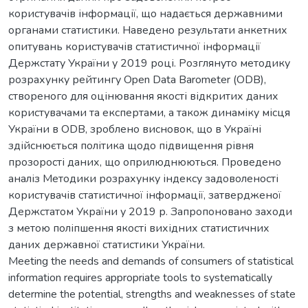
користувачів інформації, що надається державними
органами статистики. Наведено результати анкетних
опитувань користувачів статистичної інформації
Держстату України у 2019 році. Розглянуто методику
розрахунку рейтингу Open Data Barometer (ODB),
створеного для оцінювання якості відкритих даних
користувачами та експертами, а також динаміку місця
України в ODB, зроблено висновок, що в Україні
здійснюється політика щодо підвищення рівня
прозорості даних, що оприлюднюються. Проведено
аналіз Методики розрахунку індексу задоволеності
користувачів статистичної інформації, затвердженої
Держстатом України у 2019 р. Запропоновано заходи
з метою поліпшення якості вихідних статистичних
даних державної статистики України.
Meeting the needs and demands of consumers of statistical
information requires appropriate tools to systematically
determine the potential, strengths and weaknesses of state