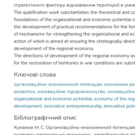
стратегічного фактору відновлення територій в умов
The qualification work substantiates the theoretical and c
foundations of the organizational and economic potential of
the development of practical recommendations for the fo
of mechanisms for strengthening the organizational and ec
action of which is aimed at ensuring the strategically direc
development of the regional economy.
The directions of development of the regional economy as 
for the restoration of territories in war conditions are subs
Ключові слова
організаційно-економічний потенціал
,
економіка ре
розвиток
,
інноваційне підприємництво
,
інноваційни
organizational and economic potential
,
economy of the reg
development
,
innovative entrepreneurship
,
innovative pote
Бібліографічний опис
Куканов М. С. Організаційно-економічний потенціал
розвитку регіональної економіки : кваліфікаційна роб