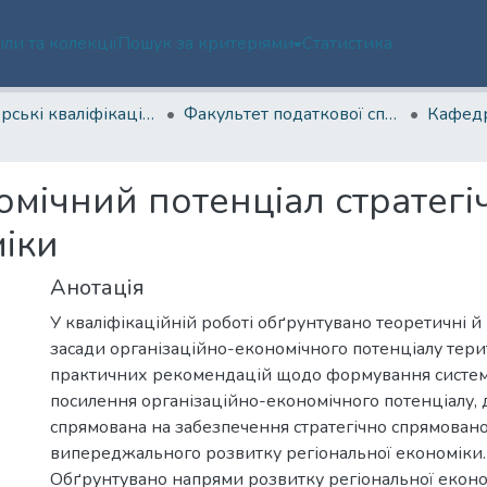
іли та колекції
Пошук за критеріями
Статистика
Магістерські кваліфікаційні роботи
Факультет податкової справи, обліку та аудиту
омічний потенціал стратегі
міки
Анотація
У кваліфікаційній роботі обґрунтувано теоретичні й
засади організаційно-економічного потенціалу терит
практичних рекомендацій щодо формування систем
посилення організаційно-економічного потенціалу, 
спрямована на забезпечення стратегічно спрямован
випереджального розвитку регіональної економіки.
Обґрунтувано напрями розвитку регіональної еконо