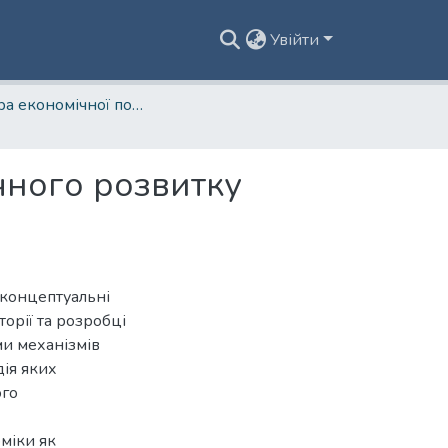
Увійти
Кафедра економічної політики та сталого розвитку
чного розвитку
 концептуальні
орії та розробці
и механізмів
дія яких
ого
міки як