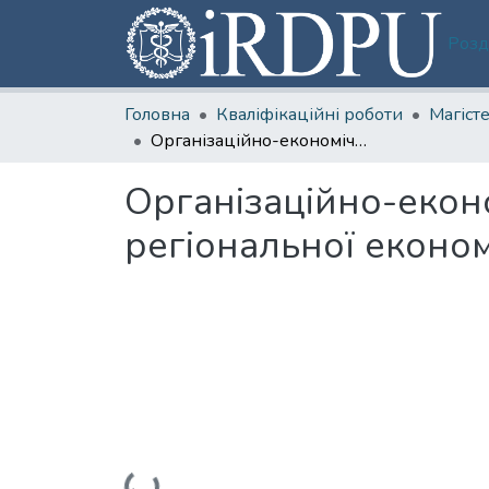
Розд
Головна
Кваліфікаційні роботи
Організаційно-економічний потенціал стратегічного розвитку регіональної економіки
Організаційно-екон
регіональної еконо