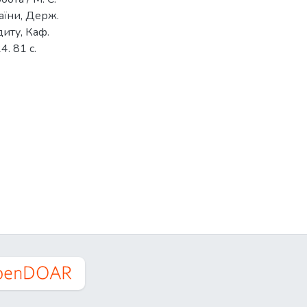
раїни, Держ.
диту, Каф.
4. 81 с.