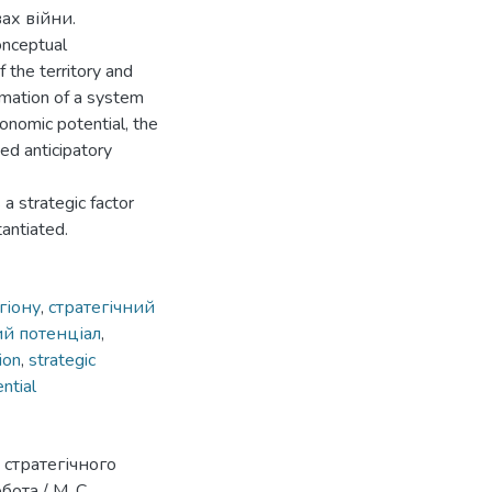
ах війни.
onceptual
 the territory and
rmation of a system
onomic potential, the
ted anticipatory
a strategic factor
tantiated.
гіону
,
стратегічний
й потенціал
,
ion
,
strategic
ntial
 стратегічного
ота / М. С.