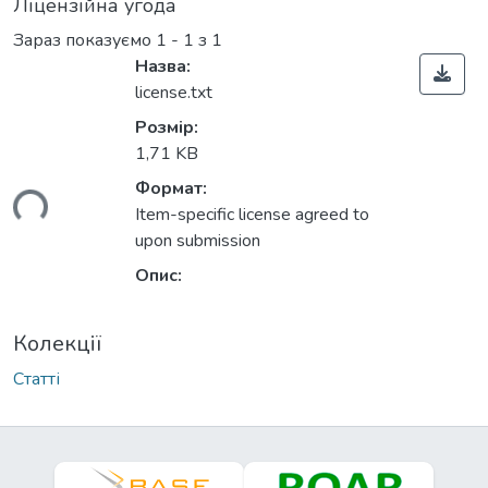
Ліцензійна угода
Зараз показуємо
1 - 1 з 1
Назва:
license.txt
Розмір:
1,71 KB
Формат:
ься...
Item-specific license agreed to
upon submission
Опис:
Колекції
Статті