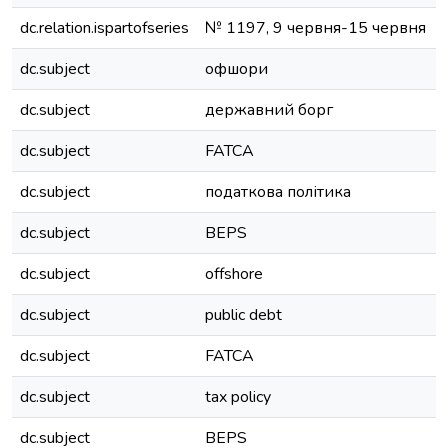
dc.relation.ispartofseries
№ 1197, 9 червня-15 червня
dc.subject
офшори
dc.subject
державний борг
dc.subject
FATCA
dc.subject
податкова політика
dc.subject
BEPS
dc.subject
offshore
dc.subject
public debt
dc.subject
FATCA
dc.subject
tax policy
dc.subject
BEPS