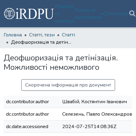
Розділи
Пошук за
та
Статистика
критеріями
колекції
Головна
Статті, тези
Статті
Деофшоризація та детінізація. Можливості неможливого
Деофшоризація та детінізація.
Можливості неможливого
Скорочена інформація про документ
dc.contributor.author
Швабій, Костянтин Іванович
dc.contributor.author
Селезень, Павло Олександрови
dc.date.accessioned
2024-07-25T14:08:36Z