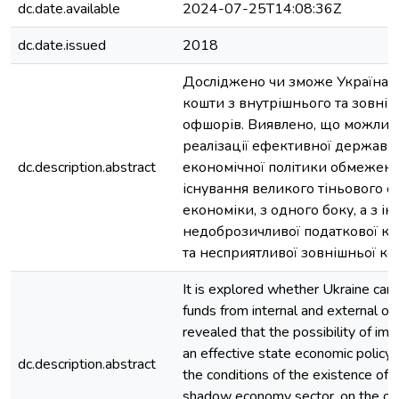
dc.date.available
2024-07-25T14:08:36Z
dc.date.issued
2018
Досліджено чи зможе Україна 
кошти з внутрішнього та зовніш
офшорів. Виявлено, що можливі
реалізації ефективної державн
dc.description.abstract
економічної політики обмежена
існування великого тіньового с
економіки, з одного боку, а з і
недоброзичливої податкової ко
та несприятливої зовнішньої ко
It is explored whether Ukraine can
funds from internal and external offs
revealed that the possibility of im
an effective state economic policy i
dc.description.abstract
the conditions of the existence of a
shadow economy sector, on the on