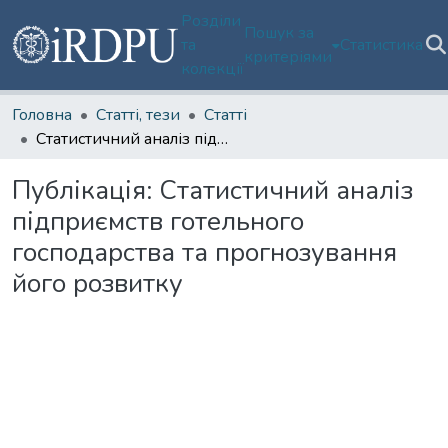
Розділи
Пошук за
та
Статистика
критеріями
колекції
Головна
Статті, тези
Статті
Статистичний аналіз підприємств готельного господарства та прогнозування його розвитку
Публікація:
Статистичний аналіз
підприємств готельного
господарства та прогнозування
його розвитку