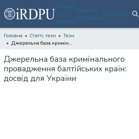
Розділи
Пошук за
та
Статистика
критеріями
колекції
Головна
Статті, тези
Тези
Джерельна база кримінального провадження балтійських країн: досвід для України
Джерельна база кримінального
провадження балтійських країн:
досвід для України