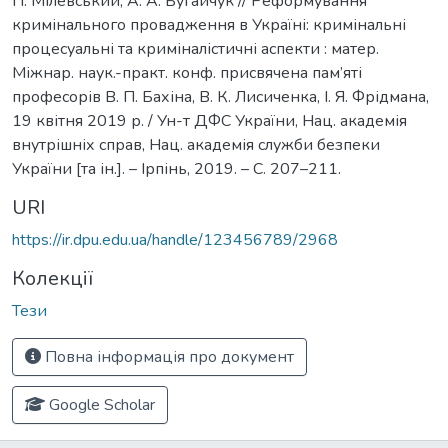
П. Мілевський, А. А. Бугайчук // Реформування
кримінального провадження в Україні: кримінальні
процесуальні та криміналістичні аспекти : матер.
Міжнар. наук.-практ. конф. присвячена пам’яті
професорів В. П. Бахіна, В. К. Лисиченка, І. Я. Фрідмана,
19 квітня 2019 р. / Ун-т ДФС України, Нац. академія
внутрішніх справ, Нац. академія служби безпеки
України [та ін.]. – Ірпінь, 2019. – С. 207–211.
URI
https://ir.dpu.edu.ua/handle/123456789/2968
Колекції
Тези
Повна інформація про документ
Google Scholar