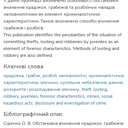
У даній публікації визначено особливості обстановки
вчинення крадіжок, грабежів та розбійних нападів
неповнолітніми як елемент криміналістичної
характеристики. Також визначено способи вчинення
грабежів і розбоїв.
This publication identifies the peculiarities of the situation of
committing thefts, looting and robberies by juveniles as an
element of forensic characteristics. Methods of looting and
robbery are also defined.
Ключові слова
крадіжка, грабіж, розбій, неповнолітні, криміналістична
характеристика, злочини, суспільне небезпечне діяння,
розкриття і розслідування злочину.
,
theft, looting,
robbery, juveniles, forensic characteristics, crimes, social
hazardous acts, disclosure and investigation of crime.
Бібліографічний опис
Сіренко О. В. Обстановка вчинення крадіжок, грабежів