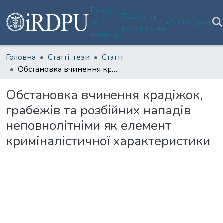
Розділи
Пошук за
та
Статистика
критеріями
колекції
Головна
Статті, тези
Статті
Обстановка вчинення крадіжок, грабежів та розбійних нападів неповнолітніми як елемент криміналістичної характеристики
Обстановка вчинення крадіжок,
грабежів та розбійних нападів
неповнолітніми як елемент
криміналістичної характеристики