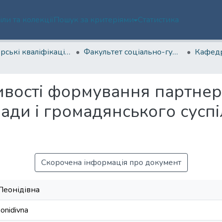
іли та колекції
Пошук за критеріями
Статистика
Магістерські кваліфікаційні роботи
Факультет соціально-гуманітарних технологій, спорту та реабілітації
ивості формування партнер
лади і громадянського суспі
Скорочена інформація про документ
Леонідівна
onidivna