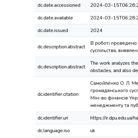
dc.date.accessioned
2024-03-15T06:28:
dc.date.available
2024-03-15T06:28:
dc.date.issued
2024
В роботі проведено 
dc.description.abstract
суспільства, виявле
The work analyzes the e
dc.description.abstract
obstacles, and also de
Самойленко О. Л. Ме
громадянського суспі
dc.identifier.citation
Мін-во фінансів Укра
менеджменту та публі
dc.identifier.uri
https://ir.dpu.edu.u
dc.language.iso
uk