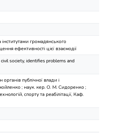
а інститутами громадянського
щення ефективності цієї взаємодії
civil society, identifies problems and
органів публічної влади і
мойленко ; наук. кер. О. М. Сидоренко ;
нологій, спорту та реабілітації, Каф.