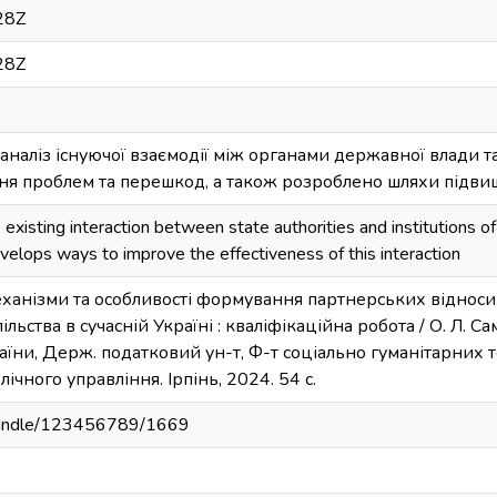
28Z
28Z
аналіз існуючої взаємодії між органами державної влади т
ння проблем та перешкод, а також розроблено шляхи підви
xisting interaction between state authorities and institutions of 
velops ways to improve the effectiveness of this interaction
ханізми та особливості формування партнерських відносин 
льства в сучасній Україні : кваліфікаційна робота / О. Л. Са
їни, Держ. податковий ун-т, Ф-т соціально гуманітарних тех
чного управління. Ірпінь, 2024. 54 с.
a/handle/123456789/1669