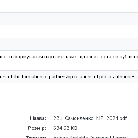
вості формування партнерських відносин органів публічної
s of the formation of partnership relations of public authorities 
Назва:
281_Самойленко_МР_2024.pdf
Розмір:
634,68 KB