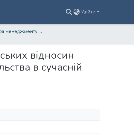
Увійти
Кафедра менеджменту та публічного управління
ських відносин
льства в сучасній