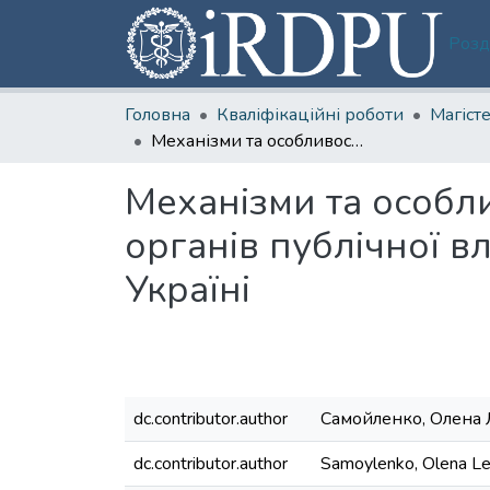
Розд
Головна
Кваліфікаційні роботи
Механізми та особливості формування партнерських відносин органів публічної влади і громадянського суспільства в сучасній Україні
Механізми та особл
органів публічної в
Україні
dc.contributor.author
Самойленко, Олена 
dc.contributor.author
Samoylenko, Olena Le