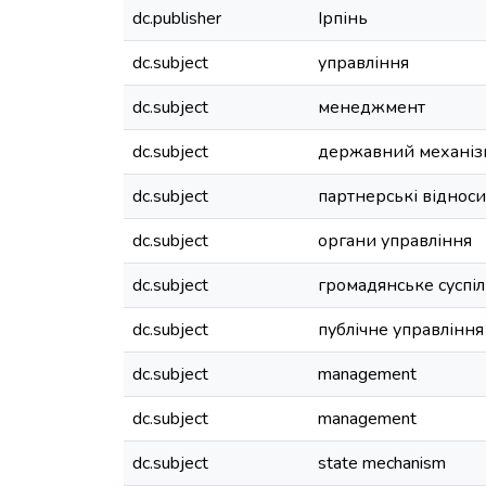
dc.publisher
Ірпінь
dc.subject
управління
dc.subject
менеджмент
dc.subject
державний механіз
dc.subject
партнерські віднос
dc.subject
органи управління
dc.subject
громадянське суспіл
dc.subject
публічне управління
dc.subject
management
dc.subject
management
dc.subject
state mechanism