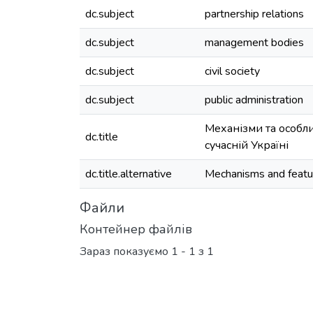
dc.subject
partnership relations
dc.subject
management bodies
dc.subject
civil society
dc.subject
public administration
Механізми та особли
dc.title
сучасній Україні
dc.title.alternative
Mechanisms and feature
Файли
Контейнер файлів
Зараз показуємо
1 - 1 з 1