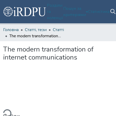
Розділи
Пошук за
та
Статистика
критеріями
колекції
Головна
Статті, тези
Статті
The modern transformation of internet communications
The modern transformation of
internet communications
Вантажиться...