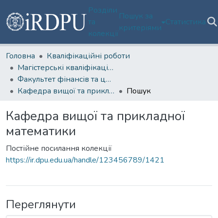
Розділи
Пошук за
та
Статистика
критеріями
колекції
Головна
Кваліфікаційні роботи
Магістерські кваліфікаційні роботи
Факультет фінансів та цифрових технологій
Кафедра вищої та прикладної математики
Пошук
Кафедра вищої та прикладної
математики
Постійне посилання колекції
https://ir.dpu.edu.ua/handle/123456789/1421
Переглянути