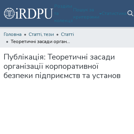
Розділи
Пошук за
та
Статистика
критеріями
колекції
Головна
Статті, тези
Статті
Теоретичні засади організації корпоративної безпеки підприємств та установ
Публікація:
Теоретичні засади
організації корпоративної
безпеки підприємств та установ
Вантажиться...