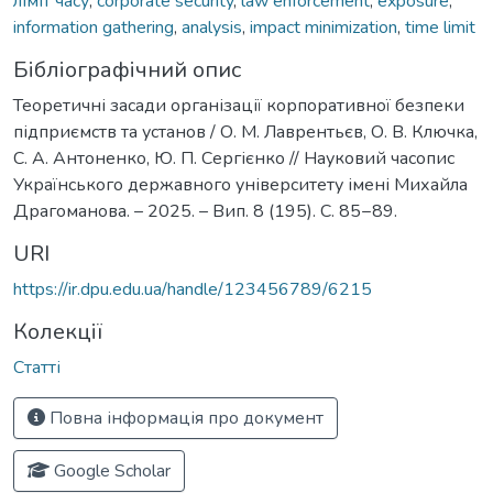
ліміт часу
,
corporate security
,
law enforcement
,
exposure
,
information gathering
,
analysis
,
impact minimization
,
time limit
Бібліографічний опис
Теоретичні засади організації корпоративної безпеки
підприємств та установ / О. М. Лаврентьєв, О. В. Ключка,
С. А. Антоненко, Ю. П. Сергієнко // Науковий часопис
Українського державного університету імені Михайла
Драгоманова. – 2025. – Вип. 8 (195). С. 85−89.
URI
https://ir.dpu.edu.ua/handle/123456789/6215
Колекції
Статті
Повна інформація про документ
Google Scholar