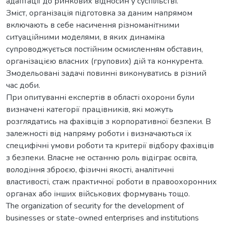
адаптації до ринкових відносин у суспільстві.
Зміст, організація підготовка за даним напрямом
включають в себе насичення різноманітними
ситуаційними моделями, в яких динаміка
супроводжується постійним осмисленням обставин,
організацією власних (групових) дій та конкурента.
Змодельовані задачі повинні виконуватись в різний
час доби.
При опитуванні експертів в області охорони були
визначені категорії працівників, які можуть
розглядатись на фахівців з корпоративної безпеки. В
залежності від напряму роботи і визначаються їх
специфічні умови роботи та критерії відбору фахівців
з безпеки. Власне не останню роль відіграє освіта,
володіння зброєю, фізичні якості, аналітичні
властивості, стаж практичної роботи в правоохоронних
органах або інших військових формувань тощо.
The organization of security for the development of
businesses or state-owned enterprises and institutions