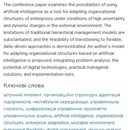
The conference paper examines the possibilities of using
artificial intelligence as a tool for adapting organizational
structures of enterprises under conditions of high uncertainty
and dynamic changes in the external environment. The
limitations of traditional hierarchical management models are
substantiated, and the feasibility of transitioning to flexible,
data-driven approaches is demonstrated. An author’s model
for adapting organizational structures based on artificial
intelligence is proposed, integrating problem analysis, the
potential of digital technologies, practical managerial
solutions, and implementation risks.
Ключові слова
штучний інтелект
,
організаційні структури
,
адаптація
підприємств
,
нестабільне середовище
,
управлінська
гнучкість
,
цифровізація управління
,
прийняття
управлінських рішень
,
artificial intelligence
,
organizational
structures
,
enterprise adaptation
,
unstable environment
,
managerial flexibility
,
digital management
,
decision-making