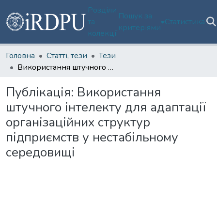
Розділи
Пошук за
та
Статистика
критеріями
колекції
Головна
Статті, тези
Тези
Використання штучного інтелекту для адаптації організаційних структур підприємств у нестабільному середовищі
Публікація:
Використання
штучного інтелекту для адаптації
організаційних структур
підприємств у нестабільному
середовищі