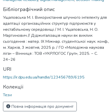
Бібліографічний опис
Ущаповська М. І. Використання штучного інтелекту для
адаптації організаційних структур підприємств у
нестабільному середовищі / М. І. Ущаповська, Н. О.
Мартинович // Діджиталізація науки як виклик
сьогодення : матер. IX Міжнар. студентської наук. конф.,
м. Харків, 3 жовтня, 2025 р. / ГО «Молодіжна наукова
ліга» – Вінниця : ТОВ «УКРЛОГОС Груп», 2025. − С.
24−26
URI
https://ir.dpu.edu.ua/handle/123456789/6195
Колекції
Тези
Повна інформація про документ