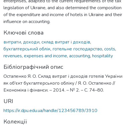
enterprises, adapted to the current requirements of the tax
legislation of Ukraine, and also determined the composition
of the expenditure and income of hotels in Ukraine and their
influence on accounting.
Ключові слова
витрати
,
доходи
,
склад витрат і доходів
,
бухгалтерський облік
,
готельне господарство
,
costs
,
revenues
,
expenses and income
,
accounting
,
hospitality
Бібліографічний опис
Остапенко Я. О. Склад витрат і доходів готелів України
як об'єкт бухгалтерського обліку / Я. О. Остапенко //
Економіка і фінанси. – 2014. – № 2. – С. 74–80.
URI
https://ir.dpu.edu.ua/handle/123456789/3910
Колекції