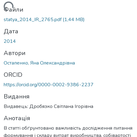
ться...
Файли
statya_2014_IR_2765.pdf
(1,44 MB)
Дата
2014
Автори
Остапенко, Яна Олександрівна
ORCID
https://orcid.org/0000-0002-9386-2237
Видання
Видавець: Дробязко Світлана Ігорівна
Анотація
В статті обґрунтовано важливість дослідження питання
формування і складу витрат виробництва, собівартості