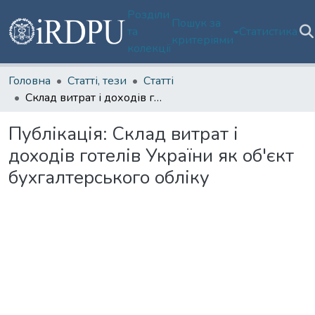
Розділи
Пошук за
та
Статистика
критеріями
колекції
Головна
Статті, тези
Статті
Склад витрат і доходів готелів України як об'єкт бухгалтерського обліку
Публікація:
Склад витрат і
доходів готелів України як об'єкт
бухгалтерського обліку