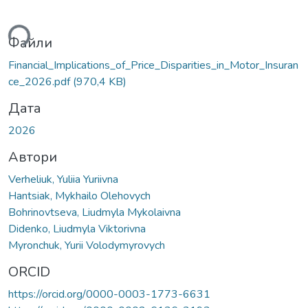
ться...
Файли
Financial_Implications_of_Price_Disparities_in_Motor_Insuran
ce_2026.pdf
(970,4 KB)
Дата
2026
Автори
Verheliuk, Yuliia Yuriivna
Hantsiak, Mykhailo Olehovych
Bohrinovtseva, Liudmyla Mykolaivna
Didenko, Liudmyla Viktorivna
Myronchuk, Yurii Volodymyrovych
ORCID
https://orcid.org/0000-0003-1773-6631