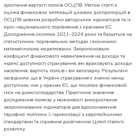
зростання вартості полісів ОСЦПВ. Метою статті є
оцінка фінансових імплікацій цінових диспропорцій в
ОСЦПВ шляхом розробки авторських індикаторів та їх
крос-національного порівняння з країнами ЄС.
Дослідження охоплює 2021–2024 роки та базується на
статистичних, порівняльних методах і економіко-
математичному моделюванні. Запропоновано
коефіцієнт фінансового навантаження на доходи та
індекс доступності страхування, які враховують доходи
населення, вартість полісів і вік автопарку. Результати
засвідчили, що в Україні страхування є значно менш
доступним, ніж у країнах ЄС, що посилює фінансовий
тиск на домогосподарства. Практичне значення
дослідження полягає у можливості використання
запропонованих індикаторів для вдосконалення
тарифної політики, її гармонізації з європейськими
стандартами та сприяння досягненню Цілей сталого
розвитку.