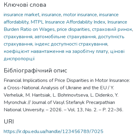
Ключові слова
insurance market
,
insurance
,
motor insurance
,
insurance
affordability
,
MTPL Insurance Affordability Index
,
Insurance
Burden Ratio on Wages
,
price disparities
,
страховий ринок
,
страхування
,
автомобільне страхування
,
доступність
страхування
,
індекс доступності страхування
,
коефіцієнт навантаження на заробітну плату
,
цінові
диспропорції
Бібліографічний опис
Financial Implications of Price Disparities in Motor Insurance:
a Cross-National Analysis of Ukraine and the EU / Y.
Verheliuk, M. Hantsiak, L. Bohrinovtseva, L. Didenko, Y.
Myronchuk // Journal of Vasyl Stefanyk Precarpathian
National University. – 2026. – Vol. 13, No. 2. – P. 22–36.
URI
https://ir.dpu.edu.ua/handle/123456789/7025