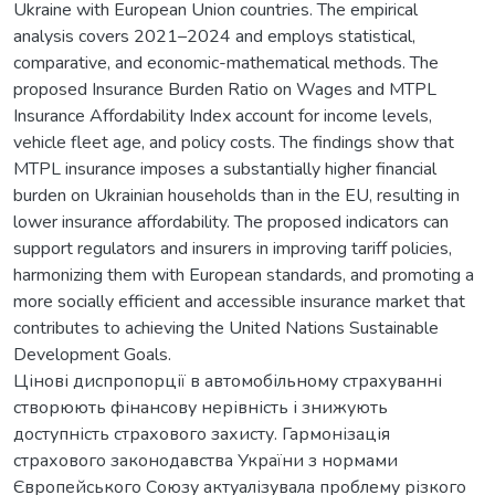
Ukraine with European Union countries. The empirical
analysis covers 2021–2024 and employs statistical,
comparative, and economic-mathematical methods. The
proposed Insurance Burden Ratio on Wages and MTPL
Insurance Affordability Index account for income levels,
vehicle fleet age, and policy costs. The findings show that
MTPL insurance imposes a substantially higher financial
burden on Ukrainian households than in the EU, resulting in
lower insurance affordability. The proposed indicators can
support regulators and insurers in improving tariff policies,
harmonizing them with European standards, and promoting a
more socially efficient and accessible insurance market that
contributes to achieving the United Nations Sustainable
Development Goals.
Цінові диспропорції в автомобільному страхуванні
створюють фінансову нерівність і знижують
доступність страхового захисту. Гармонізація
страхового законодавства України з нормами
Європейського Союзу актуалізувала проблему різкого