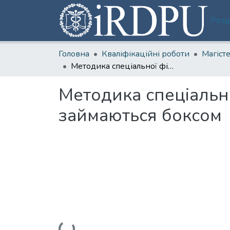
Розд
Головна
Кваліфікаційні роботи
Методика спеціальної фізичної підготовки учнів 10-12 років, що займаються боксом
Методика спеціально
займаються боксом