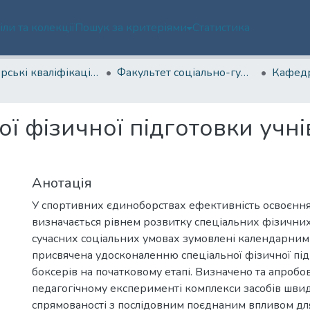
іли та колекції
Пошук за критеріями
Статистика
Магістерські кваліфікаційні роботи
Факультет соціально-гуманітарних технологій, спорту та реабілітації
ї фізичної підготовки учні
Анотація
У спортивних єдиноборствах ефективність освоєння
визначається рівнем розвитку спеціальних фізичних 
сучасних соціальних умовах зумовлені календарним 
присвячена удосконаленню спеціальної фізичної пі
боксерів на початковому етапі. Визначено та апробо
педагогічному експерименті комплекси засобів швид
спрямованості з послідовним поєднаним впливом дл