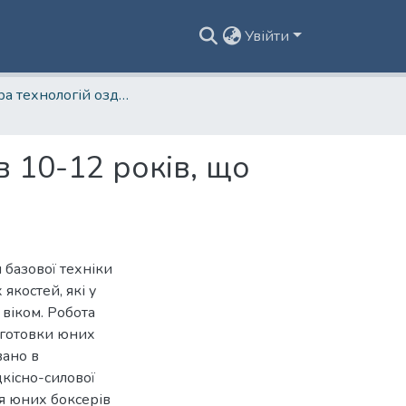
Увійти
Кафедра технологій оздоровлення та фізкультурно-спортивної реабілітації
в 10-12 років, що
 базової техніки
якостей, які у
віком. Робота
дготовки юних
вано в
кісно-силової
я юних боксерів