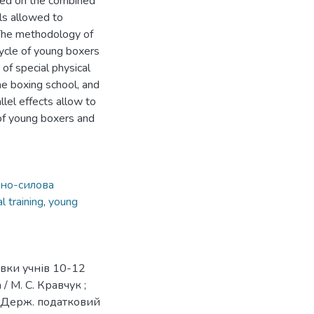
ased on the combined
ols allowed to
. The methodology of
cycle of young boxers
 of special physical
he boxing school, and
llel effects allow to
 of young boxers and
но-силова
l training
,
young
овки учнів 10-12
/ М. С. Кравчук ;
и, Держ. податковий