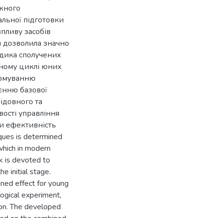
ожного
альної підготовки
пливу засобів
ки дозволила значно
одика сполучених
ьному циклі юних
ормуванню
єнню базової
ідовного та
ості управління
и ефективність
iques is determined
 which in modern
k is devoted to
e initial stage.
ned effect for young
ogical experiment,
sion. The developed