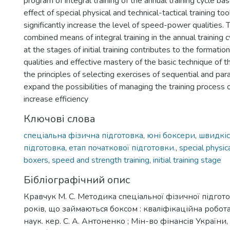
program of integral training of the annual training cycle b
effect of special physical and technical-tactical training to
significantly increase the level of speed-power qualities
combined means of integral training in the annual training 
at the stages of initial training contributes to the formation
qualities and effective mastery of the basic technique of t
the principles of selecting exercises of sequential and para
expand the possibilities of managing the training process
increase efficiency
Ключові слова
спеціальна фізична підготовка
,
юні боксери
,
швидкіс
підготовка
,
етап початкової підготовки.
,
special physica
boxers
,
speed and strength training
,
initial training stage
Бібліографічний опис
Кравчук М. С. Методика спеціальної фізичної підгот
років, що займаються боксом : кваліфікаційна робота 
наук. кер. С. А. Антоненко ; Мін-во фінансів Україн