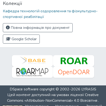
Колекції
Кафедра технологій оздоровлення та фізкультурно-
спортивної реабілітації
Повна інформація про документ
Google Scholar
DSpace software
copyright © 2002-2026
LYRASIS
Цей контент доступний на умовах ліцензії
Creative
Commons «Attribution-NonCommercial» 4.0 Всесвітня
.