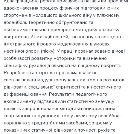
Кваліфікаційна робота присвячена нагальній проблемі
вдосконалення процесу фізичної підготовки юних
спортсменів молодшого шкільного віку у пляжному
волейболі. Теоретично обґрунтовано та
експериментально перевірено методику розвитку
координаційних здібностей, засновану на концепції
інтегрального ігрового моделювання в умовах
нестійкої опори (піску). У праці проаналізовано вікові
особливості розвитку моторики та визначено
специфіку рухової діяльності на піщаному покритті.
Розроблена авторська програма включає
спеціалізовані модулі тренувальних ігор на розвиток
рівноваги, спеціальної спритності та кінестетичного
диференціювання. Результати педагогічного
експерименту підтвердили статистично значущу
дієвість запропонованої методики використання
спортивних та рухливих ігор у пляжному волейболі,
порівняно з традиційними засобами, зокрема у
показниках статичної рівноваги, точності рухів та