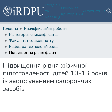
Розділи
Пошук за
та
Статистика
критеріями
колекції
Головна
Кваліфікаційні роботи
Магістерські кваліфікаційні роботи
Факультет соціально-гуманітарних технологій, спорту та реабілітації
Кафедра технологій оздоровлення та фізкультурно-спортивної реабілітації
Підвищення рівня фізичної підготовленості дітей 10-13 років із застосуванням оздоровчих засобів
Підвищення рівня фізичної
підготовленості дітей 10-13 років
із застосуванням оздоровчих
засобів