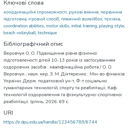
Ключові слова
координaцiйнi спроможностi
,
руховi вмiння
,
первинна
пiдготовка
,
iгровий спосiб
,
пляжний волейбол
,
технiка
,
coordination abilities
,
motor skills
,
initial training
,
playing style
,
beach volleyball
,
technique
Бібліографічний опис
Веровчук О. О. Підвищення рівня фізичної
підготовленості дітей 10-13 років із застосуванням
оздоровчих засобів : кваліфікаційна робота / О. О.
Веровчук ; наук. кер. З. М. Діхтяренко ; Мін-во фінансів
України, Держ. податковий ун-т, Ф-т соціально
гуманітарних технологій, спорту та реабілітації, Каф.
технологій оздоровлення та фізкультурно-спортивної
реабілітації. Ірпінь, 2026. 69 с.
URI
https://ir.dpu.edu.ua/handle/123456789/6744