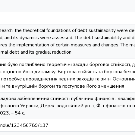
search, the theoretical foundations of debt sustainability were de
, and its dynamics were assessed. The debt sustainability and debt
quires the implementation of certain measures and changes. The m
ernal debt and its gradual reduction
ня було поглиблено теоретичні засади боргової стійкості, 
 оцінено його динаміку. Боргова стійкість та боргова бе
у потребує впровадження певних заходів та змін. Основни
м та внутрішнім боргом та поступове його зменшення
кладова забезпечення стійкості публічних фінансів : кваліфіка
 фінансів України, Держ. податковий ун-т, Ф-т фінансів та
023. – 54 с.
a/handle/123456789/137