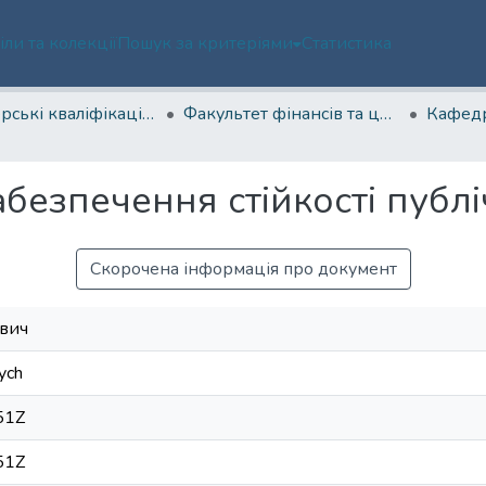
іли та колекції
Пошук за критеріями
Статистика
Магістерські кваліфікаційні роботи
Факультет фінансів та цифрових технологій
безпечення стійкості публі
Скорочена інформація про документ
ович
ych
51Z
51Z