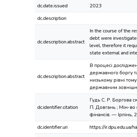
dc.date.issued
2023
dc.description
In the course of the re
debt were investigated
dc.description.abstract
level, therefore it re
state external and int
В процесі досліджен
державного боргу та
dc.description.abstract
низькому рівні том
державним зовнішні
Гудь С. Р. Боргова с
dc.identifier.citation
П. Довгань ; Мін-во
фінансів. — Ірпінь, 2
dc.identifier.uri
https://ir.dpu.edu.u