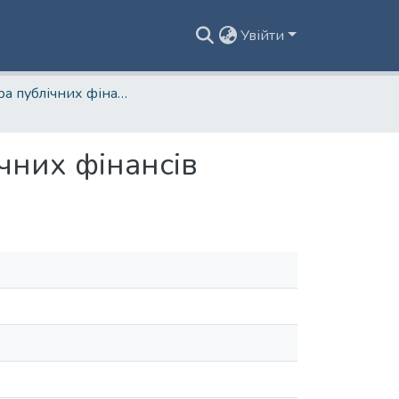
Увійти
Кафедра публічних фінансів
чних фінансів