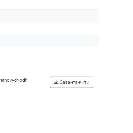
anovych.pdf
Завантажити