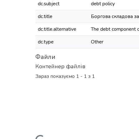
dc.subject
debt policy
dc.title
Боргова складова за
dc.title.alternative
The debt component of 
dc.type
Other
Файли
Контейнер файлів
Зараз показуємо
1 - 1 з 1