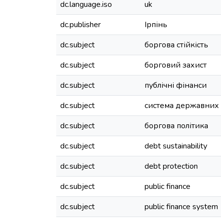
dc.language.iso
uk
dc.publisher
Ірпінь
dc.subject
боргова стійкість
dc.subject
борговий захист
dc.subject
публічні фінанси
dc.subject
система державних 
dc.subject
боргова політика
dc.subject
debt sustainability
dc.subject
debt protection
dc.subject
public finance
dc.subject
public finance system