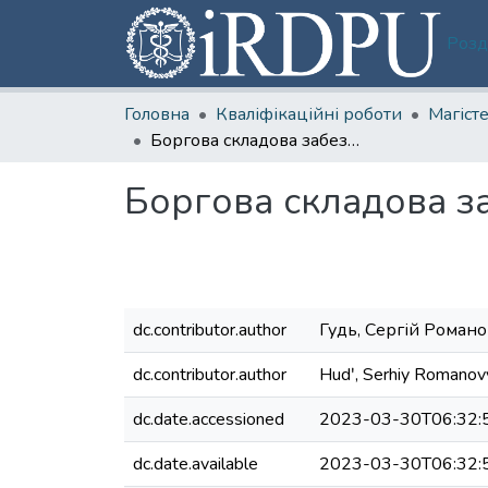
Розд
Головна
Кваліфікаційні роботи
Боргова складова забезпечення стійкості публічних фінансів
Боргова складова за
dc.contributor.author
Гудь, Сергій Роман
dc.contributor.author
Hudʹ, Serhiy Romanov
dc.date.accessioned
2023-03-30T06:32:
dc.date.available
2023-03-30T06:32: