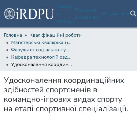
Розділи
Пошук за
та
Статистика
критеріями
колекції
Головна
Кваліфікаційні роботи
Магістерські кваліфікаційні роботи
Факультет соціально-гуманітарних технологій, спорту та реабілітації
Кафедра технологій оздоровлення та фізкультурно-спортивної реабілітації
Удосконалення координаційних здібностей спортсменів в командно-ігрових видах спорту на етапі спортивної спеціалізації.
Удосконалення координаційних
здібностей спортсменів в
командно-ігрових видах спорту
на етапі спортивної спеціалізації.