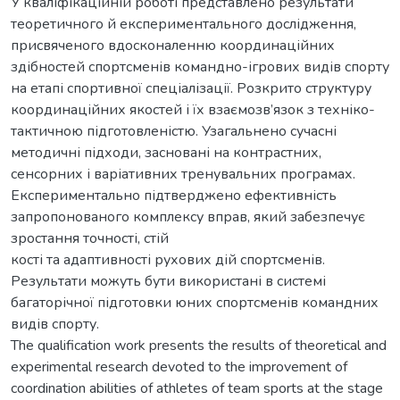
У кваліфікаційній роботі представлено результати
теоретичного й експериментального дослідження,
присвяченого вдосконаленню координаційних
здібностей спортсменів командно-ігрових видів спорту
на етапі спортивної спеціалізації. Розкрито структуру
координаційних якостей і їх взаємозв’язок з техніко-
тактичною підготовленістю. Узагальнено сучасні
методичні підходи, засновані на контрастних,
сенсорних і варіативних тренувальних програмах.
Експериментально підтверджено ефективність
запропонованого комплексу вправ, який забезпечує
зростання точності, стій
кості та адаптивності рухових дій спортсменів.
Результати можуть бути використані в системі
багаторічної підготовки юних спортсменів командних
видів спорту.
The qualification work presents the results of theoretical and
experimental research devoted to the improvement of
coordination abilities of athletes of team sports at the stage